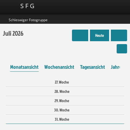
S F G
Schleswiger Fotogruppe
Juli 2026
Heute
Monatsansicht
Wochenansicht
Tagesansicht
Jahresans
27. Woche
28. Woche
29. Woche
30. Woche
31. Woche