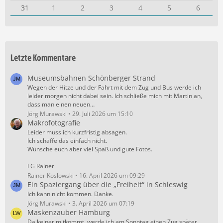
31
1
2
3
4
5
6
Letzte Kommentare
Museumsbahnen Schönberger Strand
Wegen der Hitze und der Fahrt mit dem Zug und Bus werde ich
leider morgen nicht dabei sein. Ich schließe mich mit Martin an,
dass man einen neuen…
Jörg Murawski
29. Juli 2026 um 15:10
Makrofotografie
Leider muss ich kurzfristig absagen.
Ich schaffe das einfach nicht.
Wünsche euch aber viel Spaß und gute Fotos.
LG Rainer
Rainer Koslowski
16. April 2026 um 09:29
Ein Spaziergang über die „Freiheit“ in Schleswig
Ich kann nicht kommen. Danke.
Jörg Murawski
3. April 2026 um 07:19
Maskenzauber Hamburg
Da keiner mitkommt, werde ich am Sonntag einen Zug später