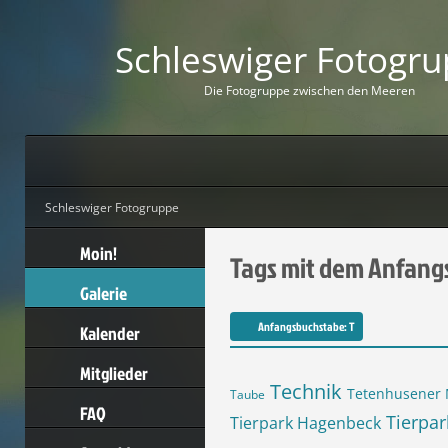
Schleswiger Fotogr
D
i
e
F
o
t
o
g
r
u
p
p
e
z
w
i
s
c
h
e
n
d
e
n
M
e
e
r
e
n
Schleswiger Fotogruppe
Moin!
Tags mit dem Anfang
Galerie
Anfangsbuchstabe: T
Kalender
Mitglieder
Technik
Tetenhusener
Taube
FAQ
Tierpa
Tierpark Hagenbeck