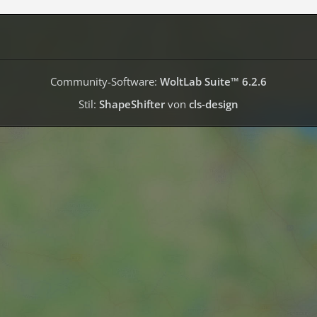
Community-Software:
WoltLab Suite™ 6.2.6
Stil:
ShapeShifter
von
cls-design