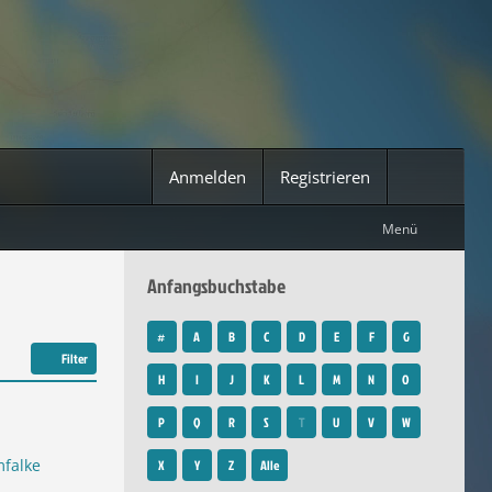
Anmelden
Registrieren
Menü
Anfangsbuchstabe
#
A
B
C
D
E
F
G
Filter
H
I
J
K
L
M
N
O
P
Q
R
S
T
U
V
W
falke
X
Y
Z
Alle