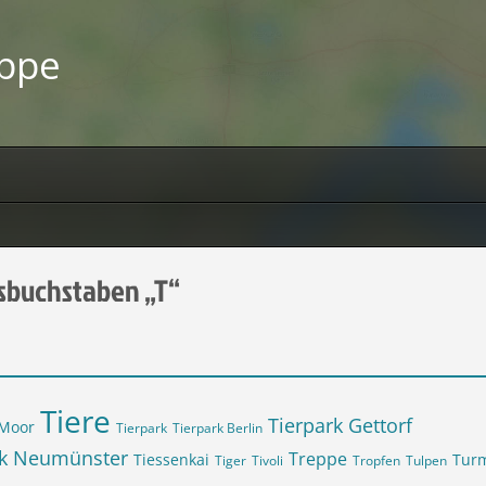
uppe
sbuchstaben „T“
Tiere
Tierpark Gettorf
 Moor
Tierpark
Tierpark Berlin
rk Neumünster
Treppe
Tiessenkai
Turm
Tiger
Tivoli
Tropfen
Tulpen