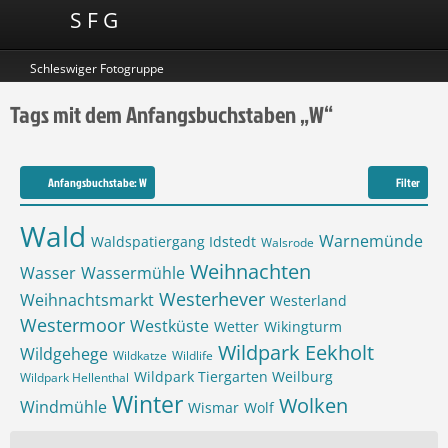
S F G
Schleswiger Fotogruppe
Tags mit dem Anfangsbuchstaben „W“
Anfangsbuchstabe: W
Filter
Wald
Warnemünde
Waldspatiergang Idstedt
Walsrode
Weihnachten
Wasser
Wassermühle
Westerhever
Weihnachtsmarkt
Westerland
Westermoor
Westküste
Wetter
Wikingturm
Wildpark Eekholt
Wildgehege
Wildkatze
Wildlife
Wildpark Tiergarten Weilburg
Wildpark Hellenthal
Winter
Wolken
Windmühle
Wismar
Wolf