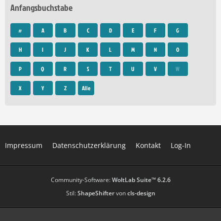
Anfangsbuchstabe
#
A
B
C
D
E
F
G
H
I
J
K
L
M
N
O
P
Q
R
S
T
U
V
W
X
Y
Z
Alle
Impressum
Datenschutzerklärung
Kontakt
Log-In
Community-Software:
WoltLab Suite™ 6.2.6
Stil:
ShapeShifter
von
cls-design