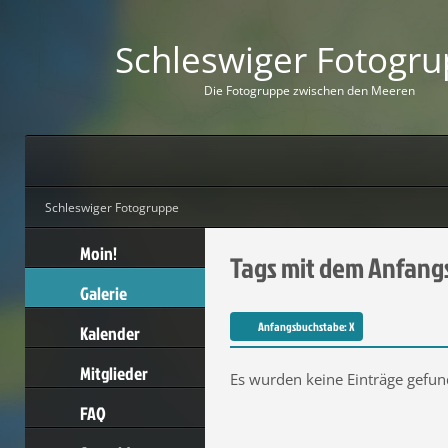
Schleswiger Fotogr
D
i
e
F
o
t
o
g
r
u
p
p
e
z
w
i
s
c
h
e
n
d
e
n
M
e
e
r
e
n
Schleswiger Fotogruppe
Moin!
Tags mit dem Anfang
Galerie
Anfangsbuchstabe: X
Kalender
Mitglieder
Es wurden keine Einträge gefun
FAQ