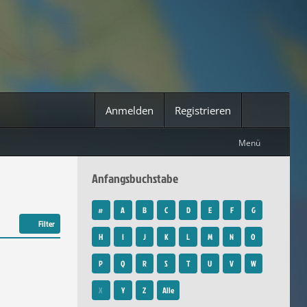
Anmelden
Registrieren
Menü
Anfangsbuchstabe
#
A
B
C
D
E
F
G
Filter
H
I
J
K
L
M
N
O
P
Q
R
S
T
U
V
W
X
Y
Z
Alle