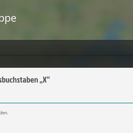
uppe
sbuchstaben „X“
den.