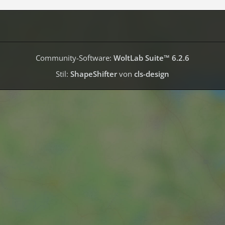
Community-Software:
WoltLab Suite™ 6.2.6
Stil:
ShapeShifter
von
cls-design