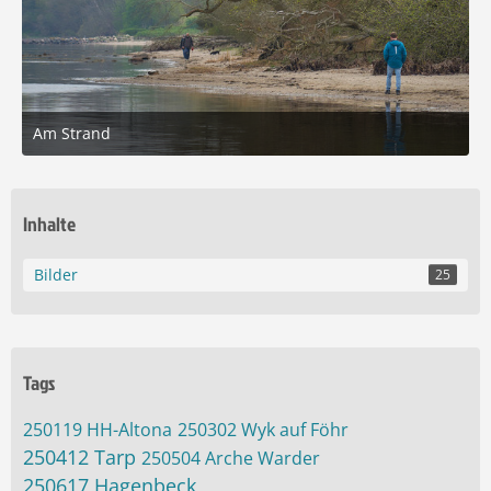
Am Strand
24. April 2025 um 14:58
6
Inhalte
Bilder
25
Tags
250119 HH-Altona
250302 Wyk auf Föhr
250412 Tarp
250504 Arche Warder
250617 Hagenbeck