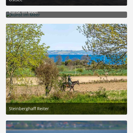
12. November 2025 um 17:00
5
Kunst im Meer
7. Juli 2025 um 19:42
7
Steinberghaff Reiter
28. April 2025 um 22:42
5