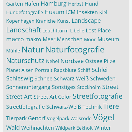
Hamburg
Garten
Hafen
Hund
Herbst
Husum
ICM
Insekten
Hundefotografie
Kiel
Landscape
Kopenhagen
Kraniche
Kunst
Landschaft
Lost Place
Leuchtturm
Libelle
macro
makro
Meer
Menschen
Museum
Moor
Natur
Naturfotografie
Mühle
Naturschutz
Nordsee
Ostsee
Pilze
Nebel
Schlei
Planet Alsen
Portrait
Rapsblüte
Schiff
Schleswig
Schnee
Schwarz-Weiß
Schweden
Street
Sonnenuntergang
Sonstiges
Stockholm
Streetfotografie
Street Art
Street Art Color
Tiere
Streetfotografie Schwarz-Weiß
Technik
Vögel
Tierpark Gettorf
Vogelpark Walsrode
Wald
Weihnachten
Winter
Wildpark Eekholt