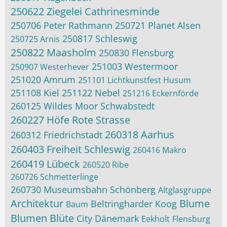
250622 Ziegelei Cathrinesminde
250706 Peter Rathmann
250721 Planet Alsen
250817 Schleswig
250725 Arnis
250822 Maasholm
250830 Flensburg
251003 Westermoor
250907 Westerhever
251020 Amrum
251101 Lichtkunstfest Husum
251108 Kiel
251122 Nebel
251216 Eckernförde
260125 Wildes Moor Schwabstedt
260227 Höfe Rote Strasse
260318 Aarhus
260312 Friedrichstadt
260403 Freiheit Schleswig
260416 Makro
260419 Lübeck
260520 Ribe
260726 Schmetterlinge
260730 Museumsbahn Schönberg
Altglasgruppe
Architektur
Blume
Beltringharder Koog
Baum
Blumen
Blüte
City
Dänemark
Eekholt
Flensburg