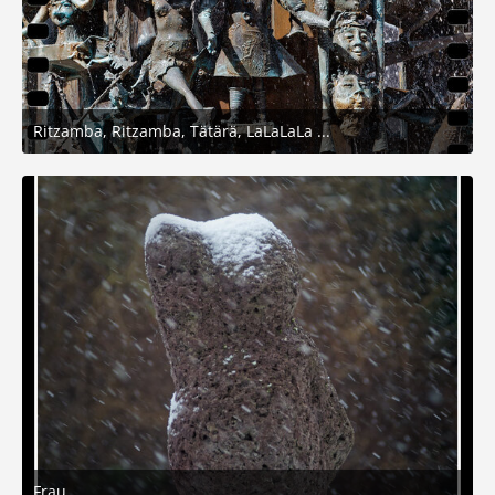
Ritzamba, Ritzamba, Tätärä, LaLaLaLa ...
14. Februar 2026 um 17:19
9
Frau