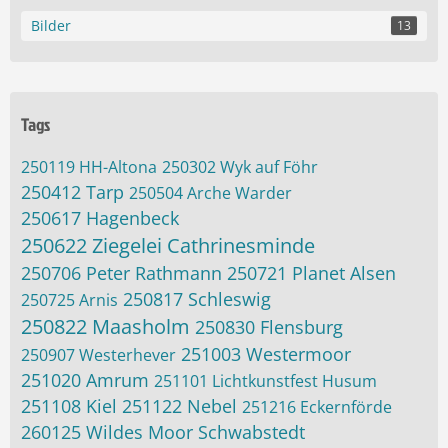
Bilder
13
Tags
250119 HH-Altona
250302 Wyk auf Föhr
250412 Tarp
250504 Arche Warder
250617 Hagenbeck
250622 Ziegelei Cathrinesminde
250706 Peter Rathmann
250721 Planet Alsen
250817 Schleswig
250725 Arnis
250822 Maasholm
250830 Flensburg
251003 Westermoor
250907 Westerhever
251020 Amrum
251101 Lichtkunstfest Husum
251108 Kiel
251122 Nebel
251216 Eckernförde
260125 Wildes Moor Schwabstedt