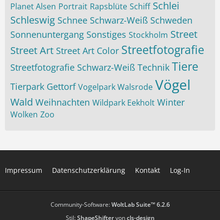
Schlei
Planet Alsen
Portrait
Rapsblüte
Schiff
Schleswig
Schnee
Schwarz-Weiß
Schweden
Street
Sonnenuntergang
Sonstiges
Stockholm
Streetfotografie
Street Art
Street Art Color
Tiere
Streetfotografie Schwarz-Weiß
Technik
Vögel
Tierpark Gettorf
Vogelpark Walsrode
Wald
Weihnachten
Winter
Wildpark Eekholt
Wolken
Zoo
Impressum
Datenschutzerklärung
Kontakt
Log-In
Community-Software:
WoltLab Suite™ 6.2.6
Stil:
ShapeShifter
von
cls-design