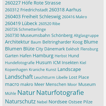
260227 Höfe Rote Strasse
260318 Aarhus
260312 Friedrichstadt
260403 Freiheit Schleswig
260416 Makro
260419 Lübeck
260520 Ribe
260726 Schmetterlinge
260730 Museumsbahn Schönberg
Altglasgruppe
Architektur
Blume
Beltringharder Koog
Baum
Blumen
Blüte
City
Dänemark
Eekholt
Flensburg
Hamburg
Garten
Hafen
Hund
Herbst
Husum
ICM
Insekten
Hundefotografie
Kiel
Landscape
Kopenhagen
Kraniche
Kunst
Landschaft
Lost Place
Leuchtturm
Libelle
macro
makro
Meer
Menschen
Museum
Moor
Natur
Naturfotografie
Mühle
Naturschutz
Nordsee
Ostsee
Pilze
Nebel