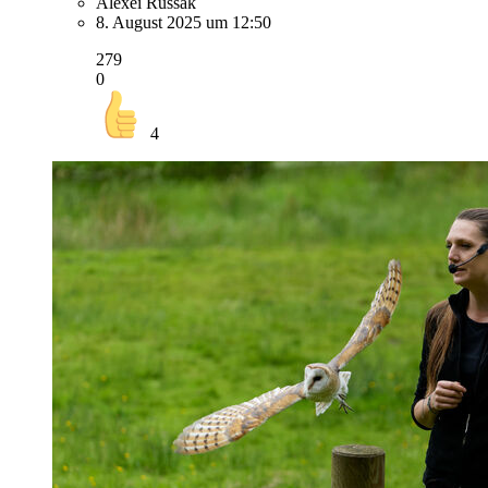
Alexei Russak
8. August 2025 um 12:50
279
0
4