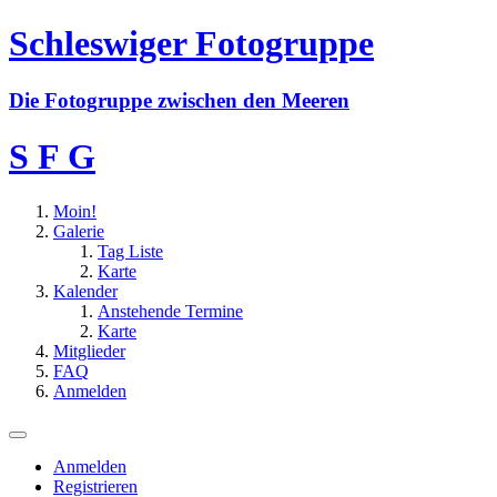
Schleswiger Fotogruppe
D
i
e
F
o
t
o
g
r
u
p
p
e
z
w
i
s
c
h
e
n
d
e
n
M
e
e
r
e
n
S F G
Moin!
Galerie
Tag Liste
Karte
Kalender
Anstehende Termine
Karte
Mitglieder
FAQ
Anmelden
Anmelden
Registrieren