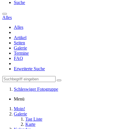
Suche
Alles
Alles
Artikel
Seiten
Galerie
Termine
FAQ
Erweiterte Suche
Schleswiger Fotogruppe
Menü
Moin!
Galerie
Tag Liste
Karte