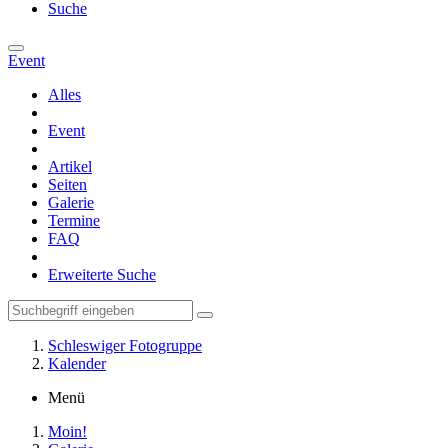
Suche
Event
Alles
Event
Artikel
Seiten
Galerie
Termine
FAQ
Erweiterte Suche
Schleswiger Fotogruppe
Kalender
Menü
Moin!