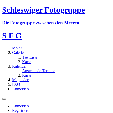
Schleswiger Fotogruppe
D
i
e
F
o
t
o
g
r
u
p
p
e
z
w
i
s
c
h
e
n
d
e
n
M
e
e
r
e
n
S F G
Moin!
Galerie
Tag Liste
Karte
Kalender
Anstehende Termine
Karte
Mitglieder
FAQ
Anmelden
Anmelden
Registrieren