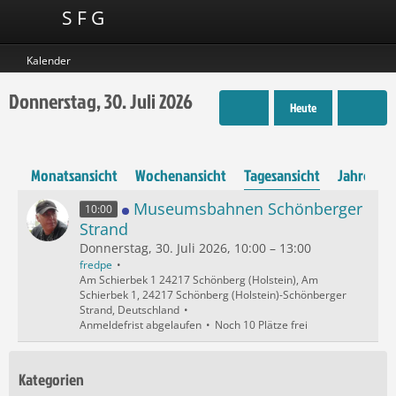
S F G
Kalender
Donnerstag, 30. Juli 2026
Heute
Monatsansicht
Wochenansicht
Tagesansicht
Jahresans
Museumsbahnen Schönberger
10:00
Strand
Donnerstag, 30. Juli 2026, 10:00 – 13:00
fredpe
Am Schierbek 1 24217 Schönberg (Holstein), Am
Schierbek 1, 24217 Schönberg (Holstein)-Schönberger
Strand, Deutschland
Anmeldefrist abgelaufen
Noch 10 Plätze frei
Kategorien