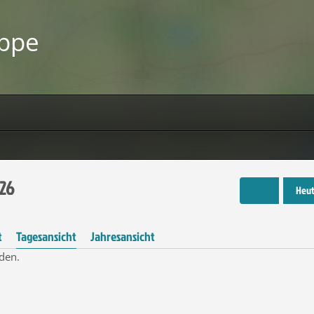
uppe
026
Heu
t
Tagesansicht
Jahresansicht
den.