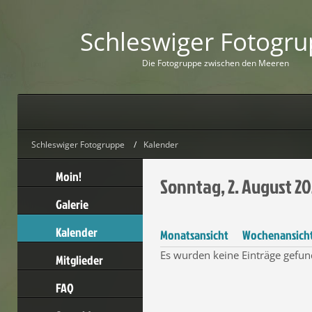
Schleswiger Fotogr
D
i
e
F
o
t
o
g
r
u
p
p
e
z
w
i
s
c
h
e
n
d
e
n
M
e
e
r
e
n
Schleswiger Fotogruppe
Kalender
Moin!
Sonntag, 2. August 2
Galerie
Kalender
Monatsansicht
Wochenansich
Es wurden keine Einträge gefun
Mitglieder
FAQ