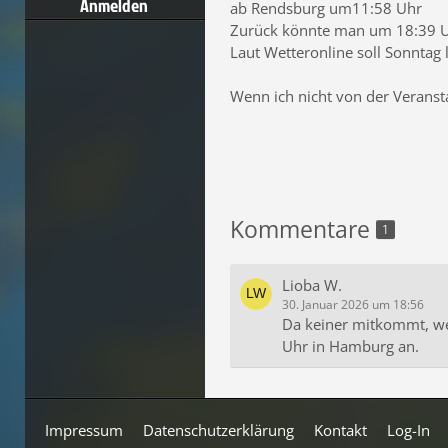
Anmelden
ab Rendsburg um11:58 Uhr
Zurück könnte man um 18:39 U
Laut Wetteronline soll Sonntag l
Wenn ich nicht von der Veranst
Kommentare
1
Lioba W.
30. Januar 2026 um 18:56
Da keiner mitkommt, w
Uhr in Hamburg an.
Impressum
Datenschutzerklärung
Kontakt
Log-In