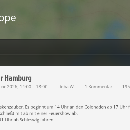
uppe
r Hamburg
uar 2026, 14:00 – 18:00
Lioba W.
1 Kommentar
195 
skenzauber. Es beginnt um 14 Uhr an den Colonaden ab 17 Uhr 
schließt mit ab mit einer Feuershow ab.
1 Uhr ab Schleswig fahren