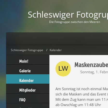
Schleswiger Fotogr
D
i
e
F
o
t
o
g
r
u
p
p
e
z
w
i
s
c
h
e
n
d
e
n
M
e
e
r
e
n
Schleswiger Fotogruppe
Kalender
Moin!
Maskenzaube
Galerie
Sonntag, 1. Febr
Kalender
Am Sonntag ist noch einmal Ma
Mitglieder
sich die Masken und das Event 
FAQ
Mit dem Zug kann man um 11:4
ab Owschlag um 11:48 Uhr