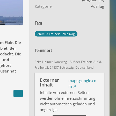
Kategorie
Ausflug
Tags
260403 Freiheit Schleswig
m Flair. Die
biet. Bei
Terminort
edacht. Die
n und
Ecke Holmer Noorweg - Auf der Freiheit, Auf d.
gehört
Freiheit 2, 24837 Schleswig, Deutschland
äuser hat
Externer
maps.google.co
Inhalt
m
Inhalte von externen Seiten
werden ohne Ihre Zustimmung
nicht automatisch geladen und
angezeigt.