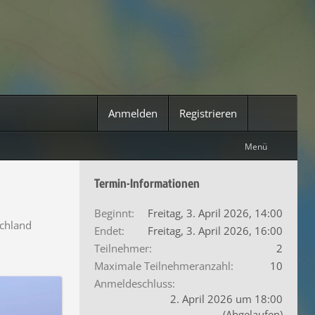
Anmelden
Registrieren
Menü
Termin-Informationen
Beginnt
Freitag, 3. April 2026, 14:00
schland
Endet
Freitag, 3. April 2026, 16:00
Teilnehmer
2
Maximale Teilnehmeranzahl
10
Anmeldeschluss
2. April 2026 um 18:00
(Abgelaufen)