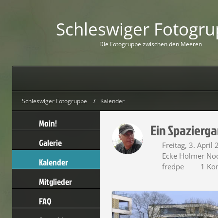
Schleswiger Fotogr
D
i
e
F
o
t
o
g
r
u
p
p
e
z
w
i
s
c
h
e
n
d
e
n
M
e
e
r
e
n
Schleswiger Fotogruppe
Kalender
Moin!
Ein Spazierga
Galerie
Freitag, 3. April
Ecke Holmer Noor
Kalender
fredpe
1 Ko
Mitglieder
FAQ