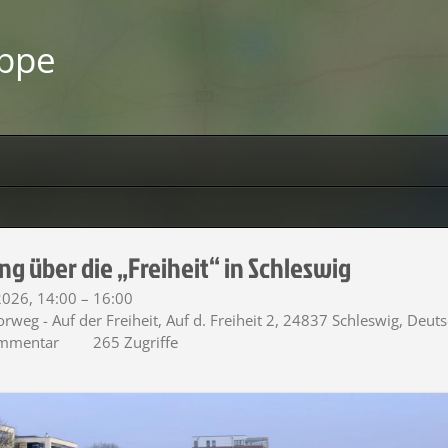
uppe
ng über die „Freiheit“ in Schleswig
 2026, 14:00 – 16:00
weg - Auf der Freiheit, Auf d. Freiheit 2, 24837 Schleswig, Deut
mmentar
265 Zugriffe