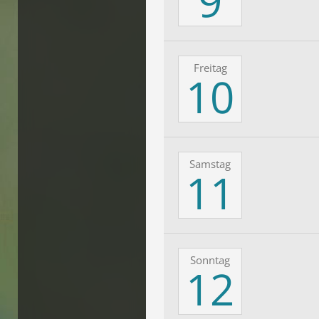
9
Freitag
10
Samstag
11
Sonntag
12