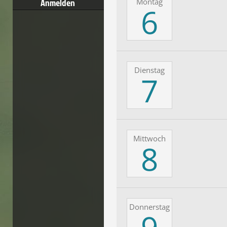
Anmelden
Montag
6
Dienstag
7
Mittwoch
8
Donnerstag