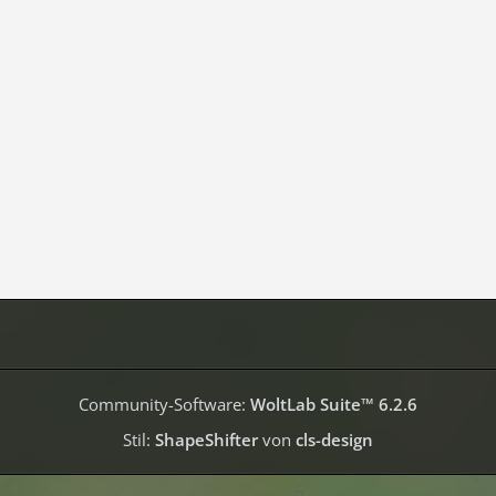
Community-Software:
WoltLab Suite™ 6.2.6
Stil:
ShapeShifter
von
cls-design