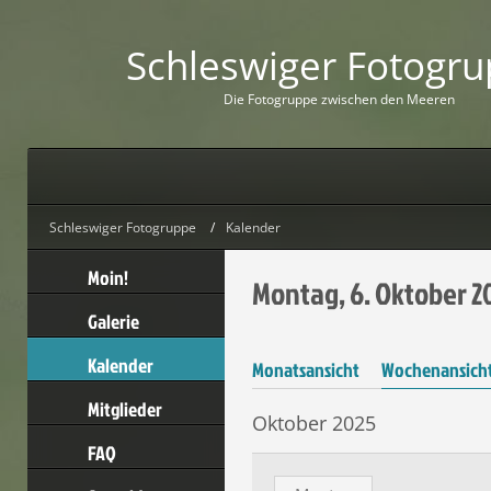
Schleswiger Fotogr
D
i
e
F
o
t
o
g
r
u
p
p
e
z
w
i
s
c
h
e
n
d
e
n
M
e
e
r
e
n
Schleswiger Fotogruppe
Kalender
Moin!
Montag, 6. Oktober 20
Galerie
Kalender
Monatsansicht
Wochenansich
Mitglieder
Oktober 2025
FAQ