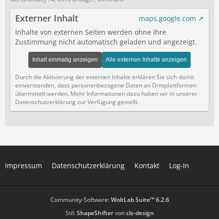
Externer Inhalt
maps.google.com
Inhalte von externen Seiten werden ohne Ihre
Zustimmung nicht automatisch geladen und angezeigt.
Inhalt einmalig anzeigen
Alle externen Inhalte anzeigen
Durch die Aktivierung der externen Inhalte erklären Sie sich damit
einverstanden, dass personenbezogene Daten an Drittplattformen
übermittelt werden. Mehr Informationen dazu haben wir in unserer
Datenschutzerklärung zur Verfügung gestellt.
Impressum
Datenschutzerklärung
Kontakt
Log-In
Community-Software:
WoltLab Suite™ 6.2.6
Stil:
ShapeShifter
von
cls-design