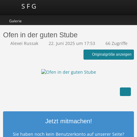
S F G
Galerie
Ofen in der guten Stube
Alexei Russak
22. Juni 2025 um 17:53
66 Zugriffe
Originalgröße anzeigen
Jetzt mitmachen!
Sie haben noch kein Benutzerkonto auf unserer Seite?