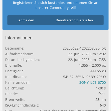
Registrieren Sie sich kostenlos
und nehmen Sie an
unserer Community teil!
Anmelden
Benutzerkonto erstellen
Informationen
Dateiname
20250622-1202258380.jpg
Aufnahmedatum
22. Juni 2025 um 12:02
Datum hochgeladen
22. Juni 2025 um 17:53
Bildmaße
1.355 × 2.000 px
Dateigröße
444,56 kB
Koordinaten
54° 52' 36" N, 9° 39' 20" O
Kameramodell
SONY ILCE-6700
Belichtung
1/30 s
Blende
f/7.1
Brennweite
23mm
ISO-Empfindlichkeit
640
Blitz
Blitz nicht ausgelöst, Erzwungener Blitz