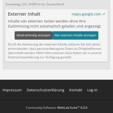
Strandweg 125, 24399 Arnis, Deutschland
Externer Inhalt
maps.google.com
Inhalte von externen Seiten werden ohne Ihre
Zustimmung nicht automatisch geladen und angezeigt.
Inhalt einmalig anzeigen
Alle externen Inhalte anzeigen
Durch die Aktivierung der externen Inhalte erklären Sie sich damit
einverstanden, dass personenbezogene Daten an Drittplattformen
übermittelt werden. Mehr Informationen dazu haben wir in unserer
Datenschutzerklärung zur Verfügung gestellt.
Impressum
Datenschutzerklärung
Kontakt
Log-In
Community-Software:
WoltLab Suite™ 6.2.6