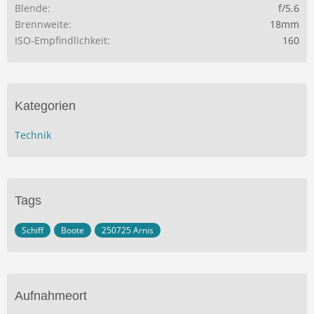
Blende
f/5.6
Brennweite
18mm
ISO-Empfindlichkeit
160
Kategorien
Technik
Tags
Schiff
Boote
250725 Arnis
Aufnahmeort