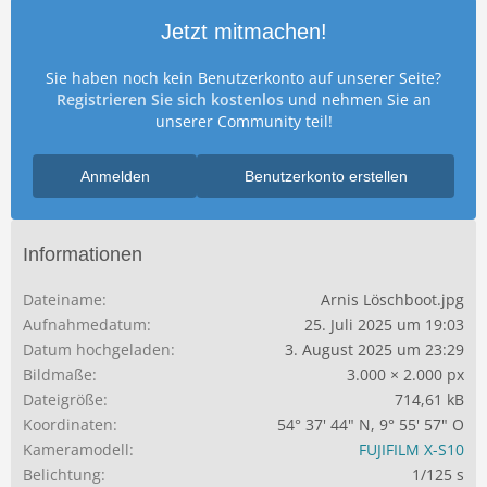
Jetzt mitmachen!
Sie haben noch kein Benutzerkonto auf unserer Seite?
Registrieren Sie sich kostenlos
und nehmen Sie an
unserer Community teil!
Anmelden
Benutzerkonto erstellen
Informationen
Dateiname
Arnis Löschboot.jpg
Aufnahmedatum
25. Juli 2025 um 19:03
Datum hochgeladen
3. August 2025 um 23:29
Bildmaße
3.000 × 2.000 px
Dateigröße
714,61 kB
Koordinaten
54° 37' 44" N, 9° 55' 57" O
Kameramodell
FUJIFILM X-S10
Belichtung
1/125 s