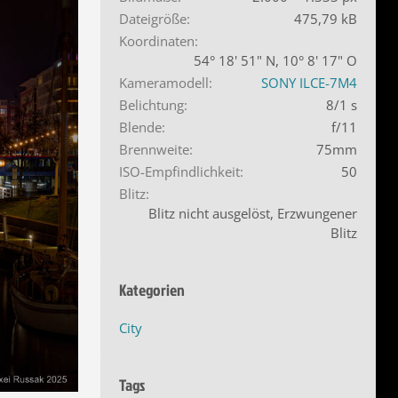
Dateigröße
475,79 kB
Koordinaten
54° 18' 51" N, 10° 8' 17" O
Kameramodell
SONY ILCE-7M4
Belichtung
8/1 s
Blende
f/11
Brennweite
75mm
ISO-Empfindlichkeit
50
Blitz
Blitz nicht ausgelöst, Erzwungener
Blitz
Kategorien
City
Tags