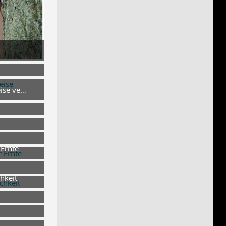
 um 17:29
eise verboten
 um 17:29
 um 17:29
 um 17:29
 um 17:29
 Ernte
 um 16:52
hkeit
 um 19:27
 um 19:26