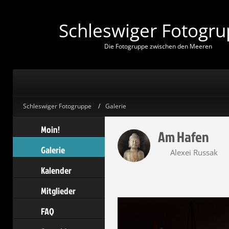
Schleswiger Fotogr
D
i
e
F
o
t
o
g
r
u
p
p
e
z
w
i
s
c
h
e
n
d
e
n
M
e
e
r
e
n
Schleswiger Fotogruppe
Galerie
Moin!
Am Hafen
Galerie
Alexei Russak
Kalender
Mitglieder
FAQ