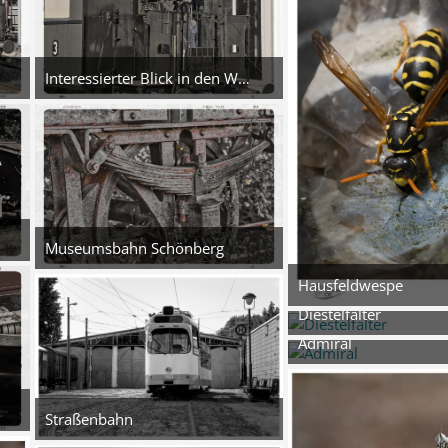
Interessierter Blick in den Wagon
:33
5. August 2026 um 14:16
3
Museumsbahn Schönberg
:31
5. August 2026 um 14:14
Hausfeldwespe
4
3. August 2026
Diestelfalter
5
3. August 2026
Admiral
6
3. August 2026
6
Straßenbahn
:30