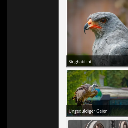
2
Singhabicht
5. August 2026 um 16:35
5
Ungeduldiger Geier
5. August 2026 um 16:35
3