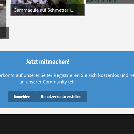
5
1. August 2026
7
Gammaeule auf Schmetterlingsflieder
4. August 2026 um 10:44
5
:18
Jetzt mitmachen!
rkonto auf unserer Seite?
Registrieren Sie sich kostenlos
und ne
an unserer Community teil!
Anmelden
Benutzerkonto erstellen