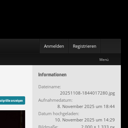
Anmelden
Registrieren
Menü
Informationen
Dateiname
20251108-1844017280.jpg
Aufnahmedatum
nalgröße anzeigen
8. November 2025 um 18:44
Datum hochgeladen
10. November 2025 um 14:29
Bildmaße
2.000 × 1.333 px