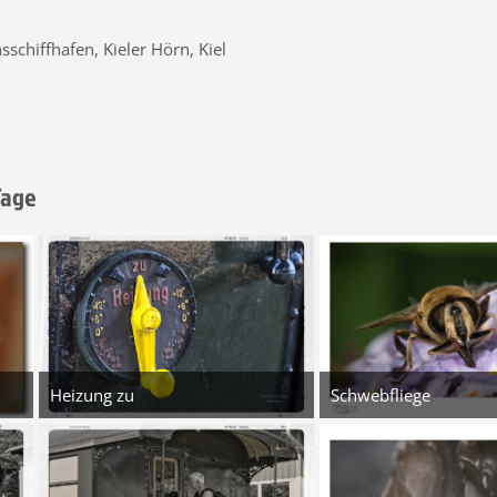
sschiffhafen, Kieler Hörn, Kiel
Tage
5
Heizung zu
Schwebfliege
5. August 2026 um 14:17
3. August 2026
8
5