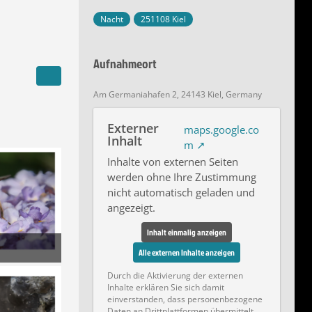
Nacht
251108 Kiel
Aufnahmeort
Am Germaniahafen 2, 24143 Kiel, Germany
Externer
maps.google.co
Inhalt
m
Inhalte von externen Seiten
werden ohne Ihre Zustimmung
nicht automatisch geladen und
angezeigt.
Inhalt einmalig anzeigen
Alle externen Inhalte anzeigen
 um 19:13
Durch die Aktivierung der externen
Inhalte erklären Sie sich damit
einverstanden, dass personenbezogene
Daten an Drittplattformen übermittelt