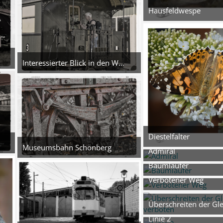
Hausfeldwespe
3. August 2026
5
Interessierter Blick in den Wagon
:31
5. August 2026 um 14:16
3
Diestelfalter
3. August 2026
Museumsbahn Schönberg
Admiral
:30
6
5. August 2026 um 14:14
3. August 2026
Baumläufer
4
6
Verbotener Weg
2. August 2026 um 18:15
2. August 2026
5
3
Überschreiten der Gl
2. August 2026
Linie 2