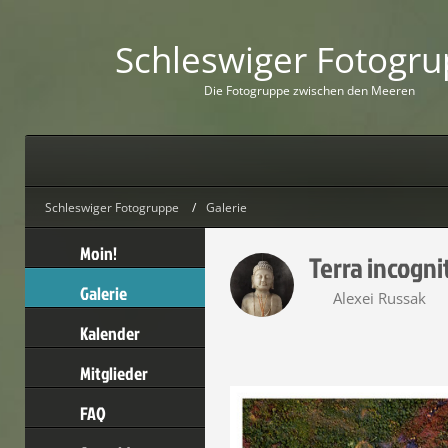
Schleswiger Fotogr
D
i
e
F
o
t
o
g
r
u
p
p
e
z
w
i
s
c
h
e
n
d
e
n
M
e
e
r
e
n
Schleswiger Fotogruppe
Galerie
Moin!
Terra incognit
Galerie
Alexei Russak
Kalender
Mitglieder
FAQ