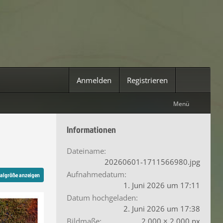
Anmelden
Registrieren
Menü
Informationen
Dateiname
20260601-1711566980.jpg
Aufnahmedatum
nalgröße anzeigen
1. Juni 2026 um 17:11
Datum hochgeladen
2. Juni 2026 um 17:38
Bildmaße
2.000 × 2.000 px