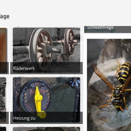
Tage
Schwebfliege
5
3. August 2026
5
Räderwerk
5. August 2026 um 14:18
5
Heizung zu
:33
5. August 2026 um 14:17
8