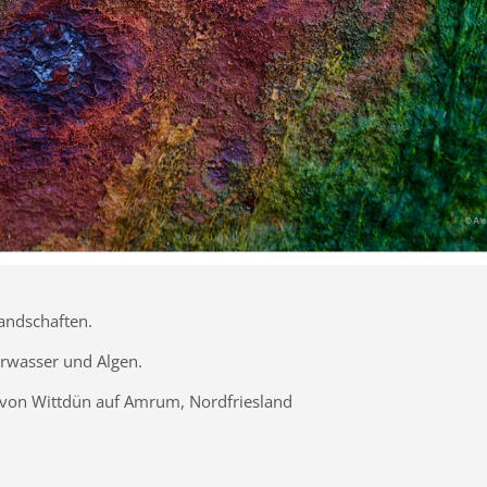
Landschaften.
erwasser und Algen.
von Wittdün auf Amrum, Nordfriesland