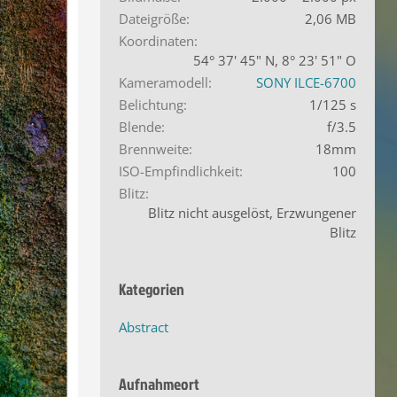
Dateigröße
2,06 MB
Koordinaten
54° 37' 45" N, 8° 23' 51" O
Kameramodell
SONY ILCE-6700
Belichtung
1/125 s
Blende
f/3.5
Brennweite
18mm
ISO-Empfindlichkeit
100
Blitz
Blitz nicht ausgelöst, Erzwungener
Blitz
Kategorien
Abstract
Aufnahmeort