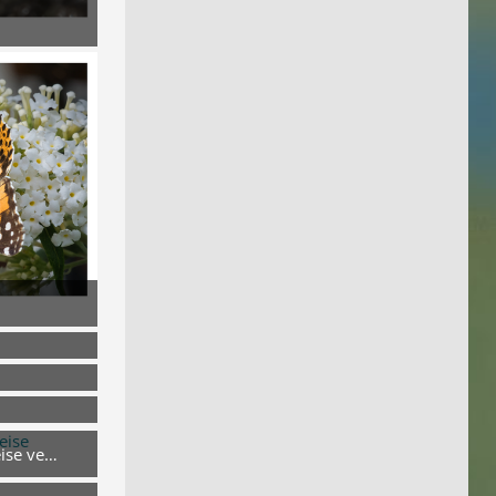
 um 19:13
 um 19:13
 um 19:13
 um 17:29
eise verboten
 um 17:29