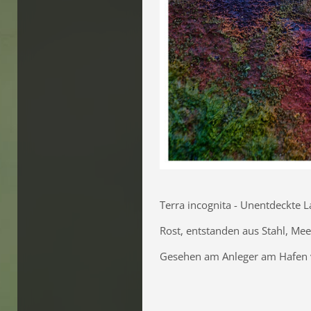
Terra incognita - Unentdeckte 
Rost, entstanden aus Stahl, Me
Gesehen am Anleger am Hafen 