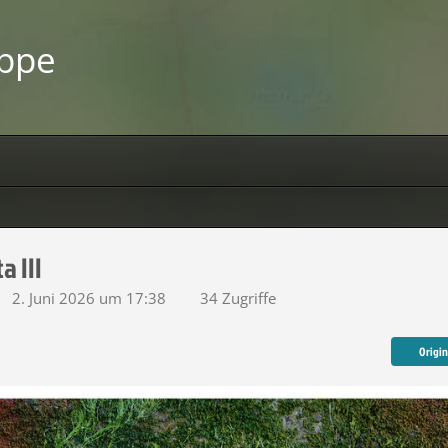
uppe
a III
2. Juni 2026 um 17:38
34 Zugriffe
Origi