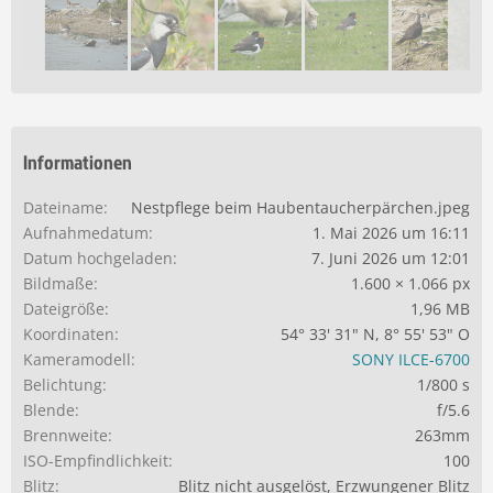
Informationen
Dateiname
Nestpflege beim Haubentaucherpärchen.jpeg
Aufnahmedatum
1. Mai 2026 um 16:11
Datum hochgeladen
7. Juni 2026 um 12:01
Bildmaße
1.600 × 1.066 px
Dateigröße
1,96 MB
Koordinaten
54° 33' 31" N, 8° 55' 53" O
Kameramodell
SONY ILCE-6700
Belichtung
1/800 s
Blende
f/5.6
Brennweite
263mm
ISO-Empfindlichkeit
100
Blitz
Blitz nicht ausgelöst, Erzwungener Blitz