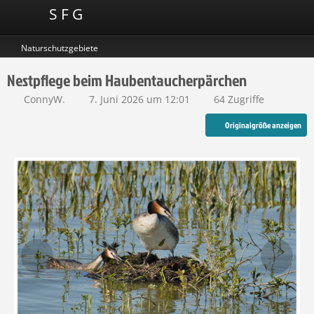
S F G
Naturschutzgebiete
Nestpflege beim Haubentaucherpärchen
ConnyW.
7. Juni 2026 um 12:01
64 Zugriffe
Originalgröße anzeigen