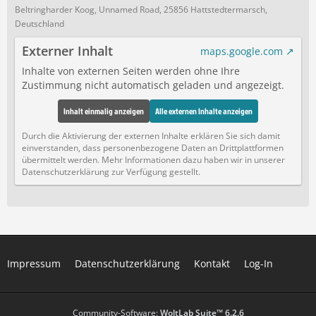
Beltringharder Koog, Unnamed Road, 25856 Hattstedtermarsch,
Deutschland
Externer Inhalt
maps.google.com
Inhalte von externen Seiten werden ohne Ihre
Zustimmung nicht automatisch geladen und angezeigt.
Inhalt einmalig anzeigen
Alle externen Inhalte anzeigen
Durch die Aktivierung der externen Inhalte erklären Sie sich damit
einverstanden, dass personenbezogene Daten an Drittplattformen
übermittelt werden. Mehr Informationen dazu haben wir in unserer
Datenschutzerklärung zur Verfügung gestellt.
Impressum
Datenschutzerklärung
Kontakt
Log-In
Community-Software:
WoltLab Suite™ 6.2.6