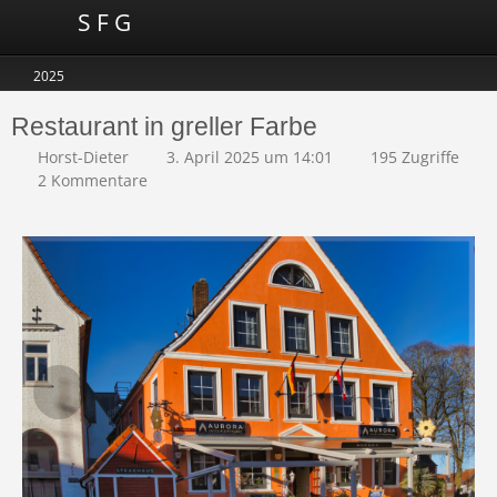
S F G
2025
Restaurant in greller Farbe
Horst-Dieter
3. April 2025 um 14:01
195 Zugriffe
2 Kommentare