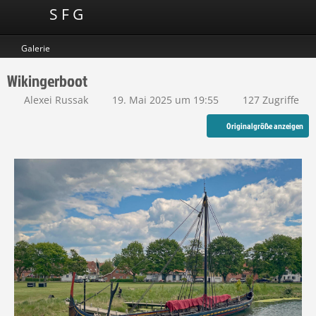
S F G
Galerie
Wikingerboot
Alexei Russak
19. Mai 2025 um 19:55
127 Zugriffe
Originalgröße anzeigen