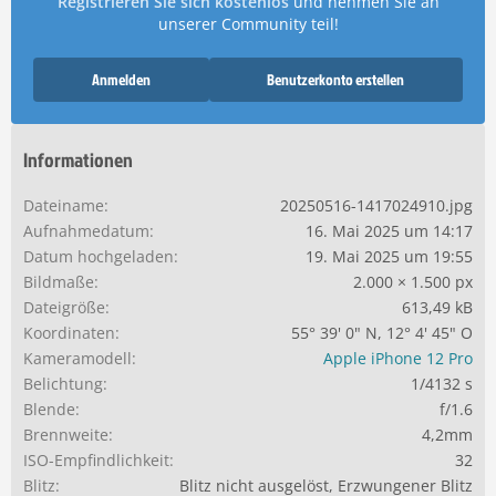
Registrieren Sie sich kostenlos
und nehmen Sie an
unserer Community teil!
Anmelden
Benutzerkonto erstellen
Informationen
Dateiname
20250516-1417024910.jpg
Aufnahmedatum
16. Mai 2025 um 14:17
Datum hochgeladen
19. Mai 2025 um 19:55
Bildmaße
2.000 × 1.500 px
Dateigröße
613,49 kB
Koordinaten
55° 39' 0" N, 12° 4' 45" O
Kameramodell
Apple iPhone 12 Pro
Belichtung
1/4132 s
Blende
f/1.6
Brennweite
4,2mm
ISO-Empfindlichkeit
32
Blitz
Blitz nicht ausgelöst, Erzwungener Blitz