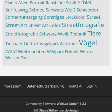
Schlei
Planet Alsen
Portrait
Rapsblüte
Schiff
Schleswig
Schnee
Schwarz-Weiß
Schweden
Street
Sonnenuntergang
Sonstiges
Stockholm
Streetfotografie
Street Art
Street Art Color
Tiere
Streetfotografie Schwarz-Weiß
Technik
Vögel
Tierpark Gettorf
Vogelpark Walsrode
Wald
Weihnachten
Winter
Wildpark Eekholt
Wolken
Zoo
Impressum
Datenschutzerklärung
Kontakt
Log-In
Community-Software:
WoltLab Suite™ 6.2.6
Stil:
ShapeShifter
von
cls-design