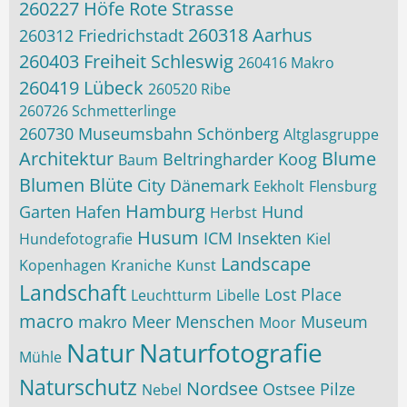
260227 Höfe Rote Strasse
260318 Aarhus
260312 Friedrichstadt
260403 Freiheit Schleswig
260416 Makro
260419 Lübeck
260520 Ribe
260726 Schmetterlinge
260730 Museumsbahn Schönberg
Altglasgruppe
Architektur
Blume
Beltringharder Koog
Baum
Blumen
Blüte
City
Dänemark
Eekholt
Flensburg
Hamburg
Garten
Hafen
Hund
Herbst
Husum
ICM
Insekten
Hundefotografie
Kiel
Landscape
Kopenhagen
Kraniche
Kunst
Landschaft
Lost Place
Leuchtturm
Libelle
macro
makro
Meer
Menschen
Museum
Moor
Natur
Naturfotografie
Mühle
Naturschutz
Nordsee
Ostsee
Pilze
Nebel