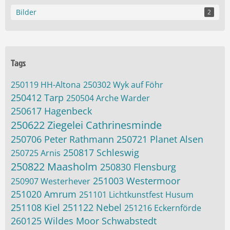
Bilder
2
Tags
250119 HH-Altona
250302 Wyk auf Föhr
250412 Tarp
250504 Arche Warder
250617 Hagenbeck
250622 Ziegelei Cathrinesminde
250706 Peter Rathmann
250721 Planet Alsen
250817 Schleswig
250725 Arnis
250822 Maasholm
250830 Flensburg
251003 Westermoor
250907 Westerhever
251020 Amrum
251101 Lichtkunstfest Husum
251108 Kiel
251122 Nebel
251216 Eckernförde
260125 Wildes Moor Schwabstedt