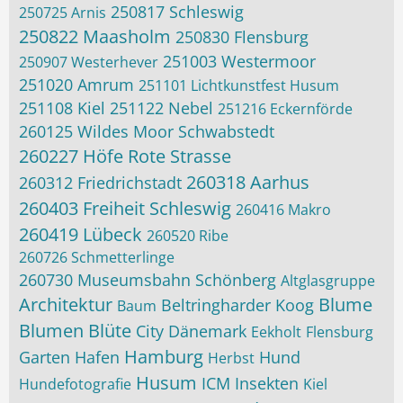
250817 Schleswig
250725 Arnis
250822 Maasholm
250830 Flensburg
251003 Westermoor
250907 Westerhever
251020 Amrum
251101 Lichtkunstfest Husum
251108 Kiel
251122 Nebel
251216 Eckernförde
260125 Wildes Moor Schwabstedt
260227 Höfe Rote Strasse
260318 Aarhus
260312 Friedrichstadt
260403 Freiheit Schleswig
260416 Makro
260419 Lübeck
260520 Ribe
260726 Schmetterlinge
260730 Museumsbahn Schönberg
Altglasgruppe
Architektur
Blume
Beltringharder Koog
Baum
Blumen
Blüte
City
Dänemark
Eekholt
Flensburg
Hamburg
Garten
Hafen
Hund
Herbst
Husum
ICM
Insekten
Hundefotografie
Kiel