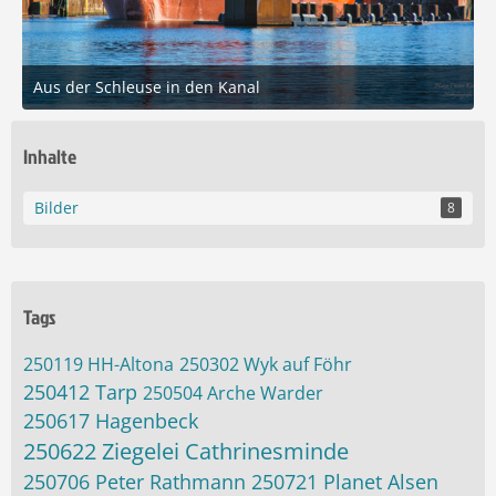
Aus der Schleuse in den Kanal
21. März 2025 um 15:20
10
Inhalte
Bilder
8
Tags
250119 HH-Altona
250302 Wyk auf Föhr
250412 Tarp
250504 Arche Warder
250617 Hagenbeck
250622 Ziegelei Cathrinesminde
250706 Peter Rathmann
250721 Planet Alsen