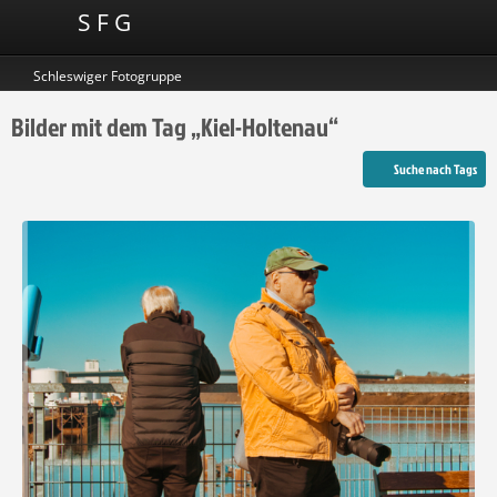
S F G
Schleswiger Fotogruppe
Bilder mit dem Tag „Kiel-Holtenau“
Suche nach Tags