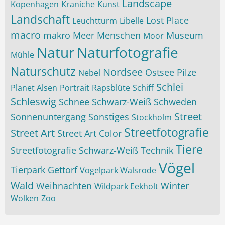
Landscape
Kopenhagen
Kraniche
Kunst
Landschaft
Lost Place
Leuchtturm
Libelle
macro
makro
Meer
Menschen
Museum
Moor
Natur
Naturfotografie
Mühle
Naturschutz
Nordsee
Ostsee
Pilze
Nebel
Schlei
Planet Alsen
Portrait
Rapsblüte
Schiff
Schleswig
Schnee
Schwarz-Weiß
Schweden
Street
Sonnenuntergang
Sonstiges
Stockholm
Streetfotografie
Street Art
Street Art Color
Tiere
Streetfotografie Schwarz-Weiß
Technik
Vögel
Tierpark Gettorf
Vogelpark Walsrode
Wald
Weihnachten
Winter
Wildpark Eekholt
Wolken
Zoo