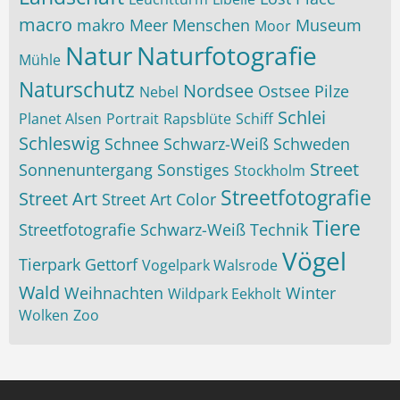
macro
makro
Meer
Menschen
Museum
Moor
Natur
Naturfotografie
Mühle
Naturschutz
Nordsee
Ostsee
Pilze
Nebel
Schlei
Planet Alsen
Portrait
Rapsblüte
Schiff
Schleswig
Schnee
Schwarz-Weiß
Schweden
Street
Sonnenuntergang
Sonstiges
Stockholm
Streetfotografie
Street Art
Street Art Color
Tiere
Streetfotografie Schwarz-Weiß
Technik
Vögel
Tierpark Gettorf
Vogelpark Walsrode
Wald
Weihnachten
Winter
Wildpark Eekholt
Wolken
Zoo