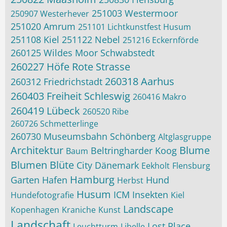
251003 Westermoor
250907 Westerhever
251020 Amrum
251101 Lichtkunstfest Husum
251108 Kiel
251122 Nebel
251216 Eckernförde
260125 Wildes Moor Schwabstedt
260227 Höfe Rote Strasse
260318 Aarhus
260312 Friedrichstadt
260403 Freiheit Schleswig
260416 Makro
260419 Lübeck
260520 Ribe
260726 Schmetterlinge
260730 Museumsbahn Schönberg
Altglasgruppe
Architektur
Blume
Beltringharder Koog
Baum
Blumen
Blüte
City
Dänemark
Eekholt
Flensburg
Hamburg
Garten
Hafen
Hund
Herbst
Husum
ICM
Insekten
Hundefotografie
Kiel
Landscape
Kopenhagen
Kraniche
Kunst
Landschaft
Lost Place
Leuchtturm
Libelle