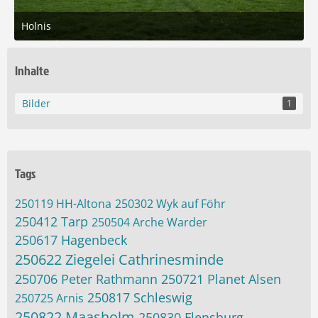
Holnis
23. April 2025 um 18:00
8
Inhalte
Bilder
1
Tags
250119 HH-Altona
250302 Wyk auf Föhr
250412 Tarp
250504 Arche Warder
250617 Hagenbeck
250622 Ziegelei Cathrinesminde
250706 Peter Rathmann
250721 Planet Alsen
250817 Schleswig
250725 Arnis
250822 Maasholm
250830 Flensburg