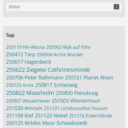
Bilder
2
Tags
250119 HH-Altona
250302 Wyk auf Föhr
250412 Tarp
250504 Arche Warder
250617 Hagenbeck
250622 Ziegelei Cathrinesminde
250706 Peter Rathmann
250721 Planet Alsen
250817 Schleswig
250725 Arnis
250822 Maasholm
250830 Flensburg
251003 Westermoor
250907 Westerhever
251020 Amrum
251101 Lichtkunstfest Husum
251108 Kiel
251122 Nebel
251216 Eckernförde
260125 Wildes Moor Schwabstedt