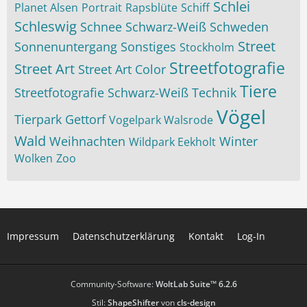
Schlei
Planet Alsen
Portrait
Rapsblüte
Schiff
Schleswig
Schnee
Schwarz-Weiß
Schweden
Street
Sonnenuntergang
Sonstiges
Stockholm
Streetfotografie
Street Art
Street Art Color
Tiere
Streetfotografie Schwarz-Weiß
Technik
Vögel
Tierpark Gettorf
Vogelpark Walsrode
Wald
Weihnachten
Winter
Wildpark Eekholt
Wolken
Zoo
Impressum
Datenschutzerklärung
Kontakt
Log-In
Community-Software:
WoltLab Suite™ 6.2.6
Stil:
ShapeShifter
von
cls-design