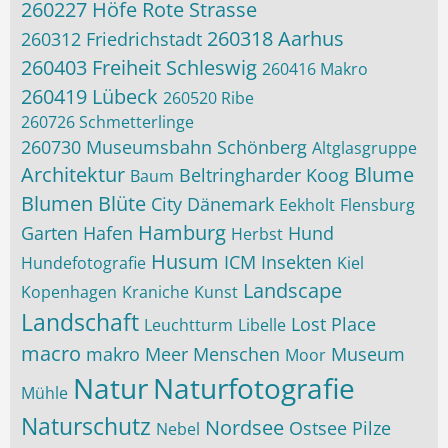
260227 Höfe Rote Strasse
260318 Aarhus
260312 Friedrichstadt
260403 Freiheit Schleswig
260416 Makro
260419 Lübeck
260520 Ribe
260726 Schmetterlinge
260730 Museumsbahn Schönberg
Altglasgruppe
Architektur
Blume
Beltringharder Koog
Baum
Blumen
Blüte
City
Dänemark
Eekholt
Flensburg
Hamburg
Garten
Hafen
Hund
Herbst
Husum
ICM
Insekten
Hundefotografie
Kiel
Landscape
Kopenhagen
Kraniche
Kunst
Landschaft
Lost Place
Leuchtturm
Libelle
macro
makro
Meer
Menschen
Museum
Moor
Natur
Naturfotografie
Mühle
Naturschutz
Nordsee
Ostsee
Pilze
Nebel