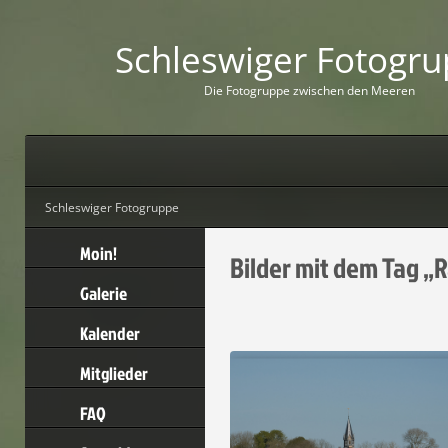
Schleswiger Fotogr
D
i
e
F
o
t
o
g
r
u
p
p
e
z
w
i
s
c
h
e
n
d
e
n
M
e
e
r
e
n
Schleswiger Fotogruppe
Moin!
Bilder mit dem Tag „
Galerie
Kalender
Mitglieder
FAQ