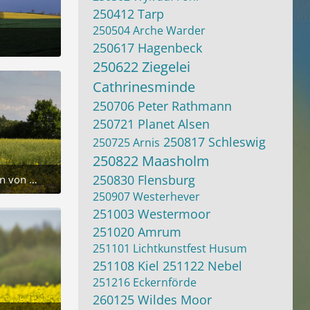
250412 Tarp
250504 Arche Warder
250617 Hagenbeck
250622 Ziegelei
Cathrinesminde
250706 Peter Rathmann
250721 Planet Alsen
250817 Schleswig
250725 Arnis
250822 Maasholm
250830 Flensburg
Raps mit der Wappen von Schleswig
025 um 05:12
250907 Westerhever
251003 Westermoor
251020 Amrum
251101 Lichtkunstfest Husum
251108 Kiel
251122 Nebel
251216 Eckernförde
260125 Wildes Moor