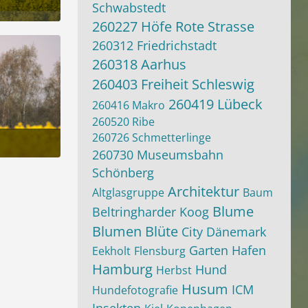
Schwabstedt
um 10:28
260227 Höfe Rote Strasse
260312 Friedrichstadt
260318 Aarhus
260403 Freiheit Schleswig
260419 Lübeck
260416 Makro
260520 Ribe
260726 Schmetterlinge
260730 Museumsbahn
um 10:28
Schönberg
Architektur
Altglasgruppe
Baum
Blume
Beltringharder Koog
Blumen
Blüte
City
Dänemark
Garten
Hafen
Eekholt
Flensburg
Hamburg
Hund
Herbst
Husum
ICM
Hundefotografie