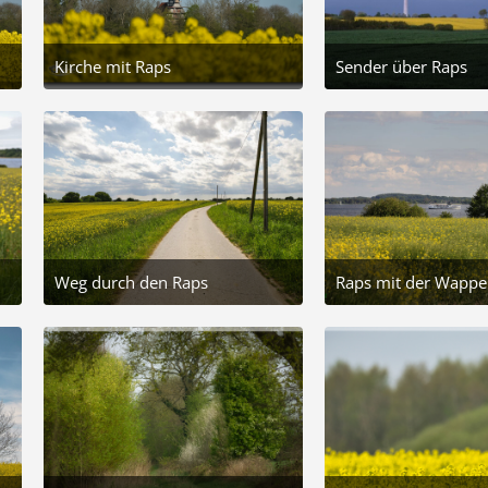
Kirche mit Raps
Sender über Raps
25. Mai 2026 um 17:46
14. Mai 2026 um 11:54
3
9
Weg durch den Raps
20. Mai 2025 um 05:12
20. Mai 2
8
8