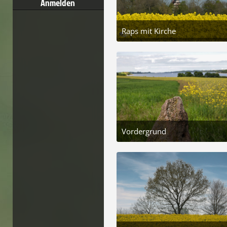
Anmelden
Raps mit Kirche
25. Mai 2026 um 17:46
6
Vordergrund
20. Mai 2025 um 05:12
6