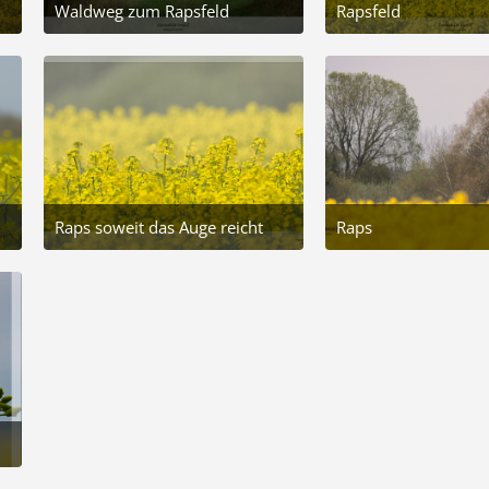
Waldweg zum Rapsfeld
Rapsfeld
2. Mai 2025 um 10:28
2. Mai 2025 
4
5
Raps soweit das Auge reicht
Raps
2. Mai 2025 um 10:28
2. Mai 2025 
2
1