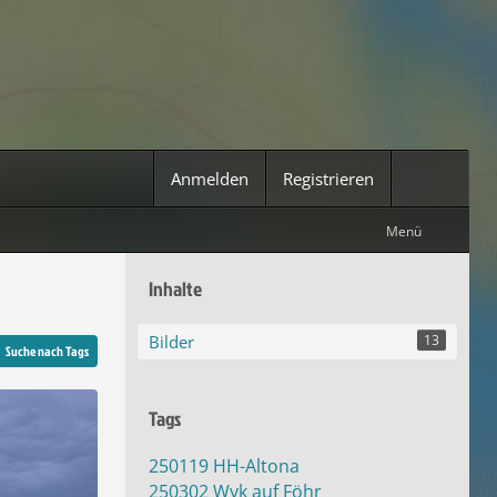
Anmelden
Registrieren
Menü
Inhalte
Bilder
13
Suche nach Tags
Tags
250119 HH-Altona
250302 Wyk auf Föhr