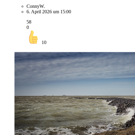
ConnyW.
6. April 2026 um 15:00
58
0
10