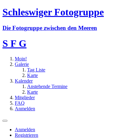
Schleswiger Fotogruppe
D
i
e
F
o
t
o
g
r
u
p
p
e
z
w
i
s
c
h
e
n
d
e
n
M
e
e
r
e
n
S F G
Moin!
Galerie
Tag Liste
Karte
Kalender
Anstehende Termine
Karte
Mitglieder
FAQ
Anmelden
Anmelden
Registrieren