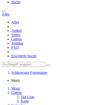
Suche
Alles
Alles
Artikel
Seiten
Galerie
Termine
FAQ
Erweiterte Suche
Schleswiger Fotogruppe
Menü
Moin!
Galerie
Tag Liste
Karte