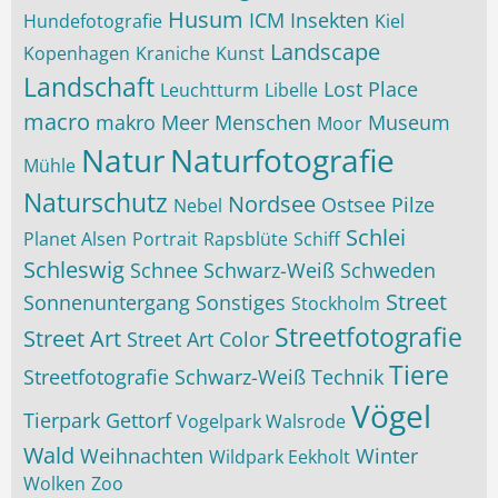
Husum
ICM
Insekten
Hundefotografie
Kiel
Landscape
Kopenhagen
Kraniche
Kunst
Landschaft
Lost Place
Leuchtturm
Libelle
macro
makro
Meer
Menschen
Museum
Moor
Natur
Naturfotografie
Mühle
Naturschutz
Nordsee
Ostsee
Pilze
Nebel
Schlei
Planet Alsen
Portrait
Rapsblüte
Schiff
Schleswig
Schnee
Schwarz-Weiß
Schweden
Street
Sonnenuntergang
Sonstiges
Stockholm
Streetfotografie
Street Art
Street Art Color
Tiere
Streetfotografie Schwarz-Weiß
Technik
Vögel
Tierpark Gettorf
Vogelpark Walsrode
Wald
Weihnachten
Winter
Wildpark Eekholt
Wolken
Zoo