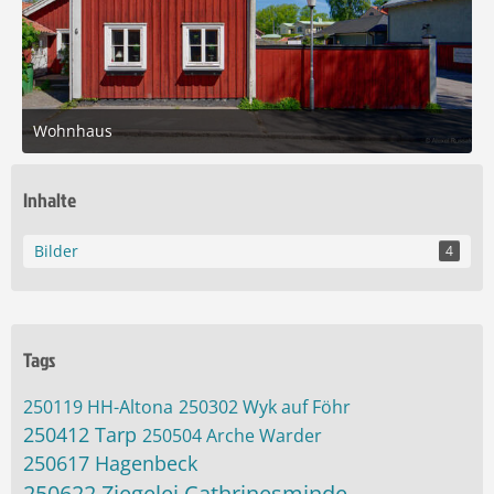
Wohnhaus
20. Mai 2025 um 19:59
5
Inhalte
Bilder
4
Tags
250119 HH-Altona
250302 Wyk auf Föhr
250412 Tarp
250504 Arche Warder
250617 Hagenbeck
250622 Ziegelei Cathrinesminde