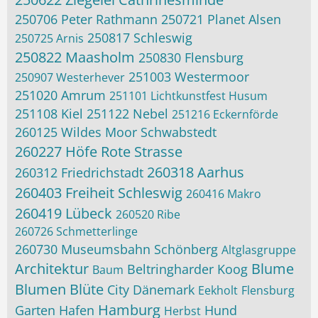
250706 Peter Rathmann
250721 Planet Alsen
250817 Schleswig
250725 Arnis
250822 Maasholm
250830 Flensburg
251003 Westermoor
250907 Westerhever
251020 Amrum
251101 Lichtkunstfest Husum
251108 Kiel
251122 Nebel
251216 Eckernförde
260125 Wildes Moor Schwabstedt
260227 Höfe Rote Strasse
260318 Aarhus
260312 Friedrichstadt
260403 Freiheit Schleswig
260416 Makro
260419 Lübeck
260520 Ribe
260726 Schmetterlinge
260730 Museumsbahn Schönberg
Altglasgruppe
Architektur
Blume
Beltringharder Koog
Baum
Blumen
Blüte
City
Dänemark
Eekholt
Flensburg
Hamburg
Garten
Hafen
Hund
Herbst