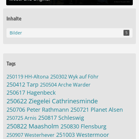
26. Mai 2025 um 20:24
7
Inhalte
Bilder
5
Tags
250119 HH-Altona
250302 Wyk auf Föhr
250412 Tarp
250504 Arche Warder
250617 Hagenbeck
250622 Ziegelei Cathrinesminde
250706 Peter Rathmann
250721 Planet Alsen
250817 Schleswig
250725 Arnis
250822 Maasholm
250830 Flensburg
251003 Westermoor
250907 Westerhever