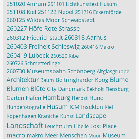
251020 Amrum
251101 Lichtkunstfest Husum
251108 Kiel
251122 Nebel
251216 Eckernförde
260125 Wildes Moor Schwabstedt
260227 Höfe Rote Strasse
260318 Aarhus
260312 Friedrichstadt
260403 Freiheit Schleswig
260416 Makro
260419 Lübeck
260520 Ribe
260726 Schmetterlinge
260730 Museumsbahn Schönberg
Altglasgruppe
Architektur
Blume
Beltringharder Koog
Baum
Blumen
Blüte
City
Dänemark
Eekholt
Flensburg
Hamburg
Garten
Hafen
Hund
Herbst
Husum
ICM
Insekten
Hundefotografie
Kiel
Landscape
Kopenhagen
Kraniche
Kunst
Landschaft
Lost Place
Leuchtturm
Libelle
macro
makro
Meer
Menschen
Museum
Moor