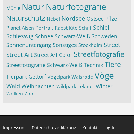
Natur
Naturfotografie
Mühle
Naturschutz
Nordsee
Ostsee
Pilze
Nebel
Schlei
Planet Alsen
Portrait
Rapsblüte
Schiff
Schleswig
Schnee
Schwarz-Weiß
Schweden
Street
Sonnenuntergang
Sonstiges
Stockholm
Streetfotografie
Street Art
Street Art Color
Tiere
Streetfotografie Schwarz-Weiß
Technik
Vögel
Tierpark Gettorf
Vogelpark Walsrode
Wald
Weihnachten
Winter
Wildpark Eekholt
Wolken
Zoo
Impressum
Datenschutzerklärung
Kontakt
Log-In