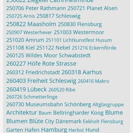
250706 Peter Rathmann
250721 Planet Alsen
250817 Schleswig
250725 Arnis
250822 Maasholm
250830 Flensburg
251003 Westermoor
250907 Westerhever
251020 Amrum
251101 Lichtkunstfest Husum
251108 Kiel
251122 Nebel
251216 Eckernförde
260125 Wildes Moor Schwabstedt
260227 Höfe Rote Strasse
260318 Aarhus
260312 Friedrichstadt
260403 Freiheit Schleswig
260416 Makro
260419 Lübeck
260520 Ribe
260726 Schmetterlinge
260730 Museumsbahn Schönberg
Altglasgruppe
Architektur
Blume
Beltringharder Koog
Baum
Blumen
Blüte
City
Dänemark
Eekholt
Flensburg
Hamburg
Garten
Hafen
Hund
Herbst