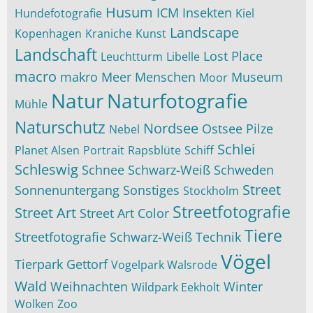
Husum
ICM
Insekten
Hundefotografie
Kiel
Landscape
Kopenhagen
Kraniche
Kunst
Landschaft
Lost Place
Leuchtturm
Libelle
macro
makro
Meer
Menschen
Museum
Moor
Natur
Naturfotografie
Mühle
Naturschutz
Nordsee
Ostsee
Pilze
Nebel
Schlei
Planet Alsen
Portrait
Rapsblüte
Schiff
Schleswig
Schnee
Schwarz-Weiß
Schweden
Street
Sonnenuntergang
Sonstiges
Stockholm
Streetfotografie
Street Art
Street Art Color
Tiere
Streetfotografie Schwarz-Weiß
Technik
Vögel
Tierpark Gettorf
Vogelpark Walsrode
Wald
Weihnachten
Winter
Wildpark Eekholt
Wolken
Zoo