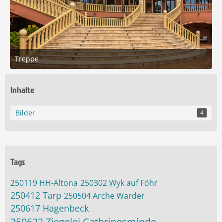
Treppe
28. Mai 2025 um 15:14
8
Inhalte
Bilder
4
Tags
250119 HH-Altona
250302 Wyk auf Föhr
250412 Tarp
250504 Arche Warder
250617 Hagenbeck
250622 Ziegelei Cathrinesminde