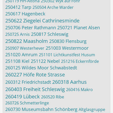
250119 HH-Altona
250302 Wyk auf Föhr
250412 Tarp
250504 Arche Warder
250617 Hagenbeck
250622 Ziegelei Cathrinesminde
250706 Peter Rathmann
250721 Planet Alsen
250817 Schleswig
250725 Arnis
250822 Maasholm
250830 Flensburg
251003 Westermoor
250907 Westerhever
251020 Amrum
251101 Lichtkunstfest Husum
251108 Kiel
251122 Nebel
251216 Eckernförde
260125 Wildes Moor Schwabstedt
260227 Höfe Rote Strasse
260318 Aarhus
260312 Friedrichstadt
260403 Freiheit Schleswig
260416 Makro
260419 Lübeck
260520 Ribe
260726 Schmetterlinge
260730 Museumsbahn Schönberg
Altglasgruppe