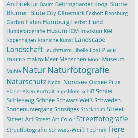
Architektur
Blume
Beltringharder Koog
Baum
Blumen
Blüte
City
Dänemark
Eekholt
Flensburg
Hamburg
Garten
Hafen
Hund
Herbst
Husum
ICM
Insekten
Hundefotografie
Kiel
Landscape
Kopenhagen
Kraniche
Kunst
Landschaft
Lost Place
Leuchtturm
Libelle
macro
makro
Meer
Menschen
Museum
Moor
Natur
Naturfotografie
Mühle
Naturschutz
Nordsee
Ostsee
Pilze
Nebel
Schlei
Planet Alsen
Portrait
Rapsblüte
Schiff
Schleswig
Schnee
Schwarz-Weiß
Schweden
Street
Sonnenuntergang
Sonstiges
Stockholm
Streetfotografie
Street Art
Street Art Color
Tiere
Streetfotografie Schwarz-Weiß
Technik