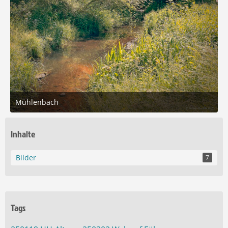
Mühlenbach
12. Juni 2025 um 17:02
6
Inhalte
Bilder
7
Tags