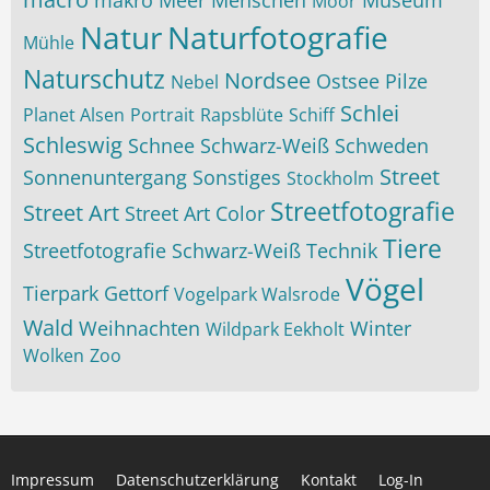
makro
Meer
Menschen
Museum
Moor
Natur
Naturfotografie
Mühle
Naturschutz
Nordsee
Ostsee
Pilze
Nebel
Schlei
Planet Alsen
Portrait
Rapsblüte
Schiff
Schleswig
Schnee
Schwarz-Weiß
Schweden
Street
Sonnenuntergang
Sonstiges
Stockholm
Streetfotografie
Street Art
Street Art Color
Tiere
Streetfotografie Schwarz-Weiß
Technik
Vögel
Tierpark Gettorf
Vogelpark Walsrode
Wald
Weihnachten
Winter
Wildpark Eekholt
Wolken
Zoo
Impressum
Datenschutzerklärung
Kontakt
Log-In