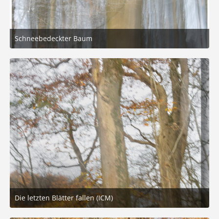
Schneebedeckter Baum
12. Januar 2026 um 18:06
2
Die letzten Blätter fallen (ICM)
25. November 2025 um 11:27
3