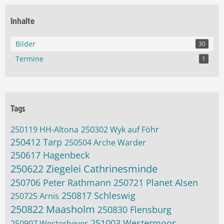
Inhalte
Bilder
30
Termine
1
Tags
250119 HH-Altona
250302 Wyk auf Föhr
250412 Tarp
250504 Arche Warder
250617 Hagenbeck
250622 Ziegelei Cathrinesminde
250706 Peter Rathmann
250721 Planet Alsen
250817 Schleswig
250725 Arnis
250822 Maasholm
250830 Flensburg
251003 Westermoor
250907 Westerhever