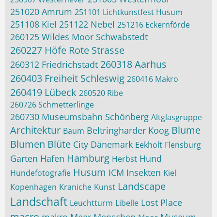
251020 Amrum
251101 Lichtkunstfest Husum
251108 Kiel
251122 Nebel
251216 Eckernförde
260125 Wildes Moor Schwabstedt
260227 Höfe Rote Strasse
260318 Aarhus
260312 Friedrichstadt
260403 Freiheit Schleswig
260416 Makro
260419 Lübeck
260520 Ribe
260726 Schmetterlinge
260730 Museumsbahn Schönberg
Altglasgruppe
Architektur
Blume
Beltringharder Koog
Baum
Blumen
Blüte
City
Dänemark
Eekholt
Flensburg
Hamburg
Garten
Hafen
Hund
Herbst
Husum
ICM
Insekten
Hundefotografie
Kiel
Landscape
Kopenhagen
Kraniche
Kunst
Landschaft
Lost Place
Leuchtturm
Libelle
macro