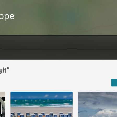
uppe
ylt“