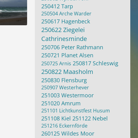
250412 Tarp
250504 Arche Warder
250617 Hagenbeck
 2025 um 20:11
250622 Ziegelei
Cathrinesminde
250706 Peter Rathmann
250721 Planet Alsen
250817 Schleswig
250725 Arnis
250822 Maasholm
250830 Flensburg
250907 Westerhever
251003 Westermoor
251020 Amrum
251101 Lichtkunstfest Husum
251108 Kiel
251122 Nebel
251216 Eckernförde
260125 Wildes Moor