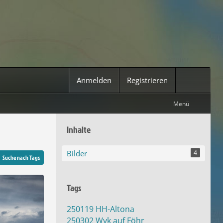
Anmelden
Registrieren
Menü
Inhalte
Bilder
4
Suche nach Tags
Tags
250119 HH-Altona
250302 Wyk auf Föhr