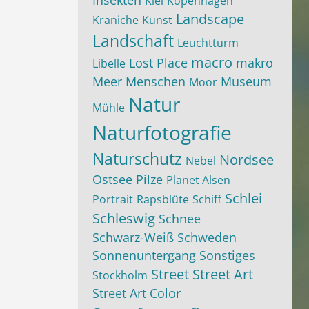
Insekten
Kiel
Kopenhagen
Landscape
Kraniche
Kunst
Landschaft
Leuchtturm
macro
Lost Place
makro
Libelle
Meer
Menschen
Museum
Moor
Natur
Mühle
Naturfotografie
Naturschutz
Nordsee
Nebel
Ostsee
Pilze
Planet Alsen
Schlei
Portrait
Rapsblüte
Schiff
Schleswig
Schnee
Schwarz-Weiß
Schweden
Sonnenuntergang
Sonstiges
Street
Street Art
Stockholm
Street Art Color