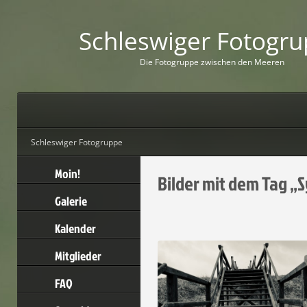
Schleswiger Fotogr
D
i
e
F
o
t
o
g
r
u
p
p
e
z
w
i
s
c
h
e
n
d
e
n
M
e
e
r
e
n
Schleswiger Fotogruppe
Moin!
Bilder mit dem Tag „S
Galerie
Kalender
Mitglieder
FAQ