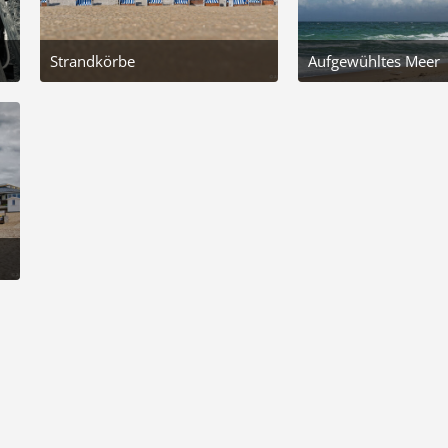
Strandkörbe
Aufgewühltes Meer
23. Juni 2025 um 20:19
23. Juni
7
6
00