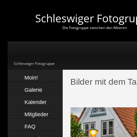
Schleswiger Fotogr
D
i
e
F
o
t
o
g
r
u
p
p
e
z
w
i
s
c
h
e
n
d
e
n
M
e
e
r
e
n
Schleswiger Fotogruppe
Moin!
Bilder mit dem Ta
Galerie
Kalender
Mitglieder
FAQ