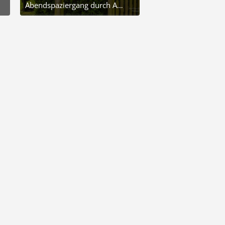
Abendspaziergang durch Arnis
26. Juli 2025 um 18:44
5