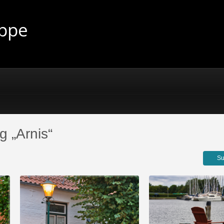
uppe
g „Arnis“
Su