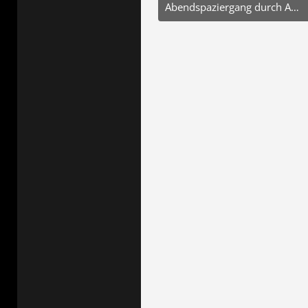
Abendspaziergang durch Arnis
26. Juli 2025 um 18:44
8