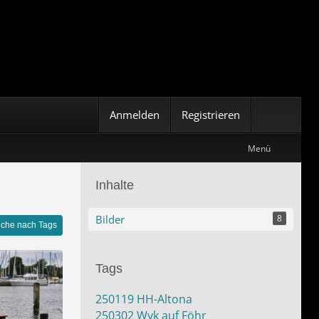
Anmelden
Registrieren
Menü
Inhalte
Bilder
8
che nach Tags
Tags
250119 HH-Altona
250302 Wyk auf Föhr