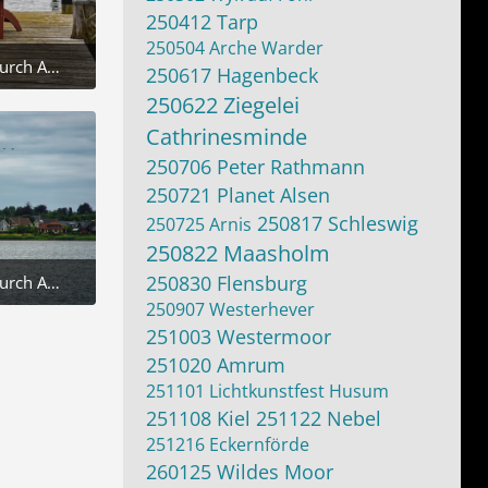
250412 Tarp
250504 Arche Warder
Abendspaziergang durch Arnis
250617 Hagenbeck
2025 um 18:44
250622 Ziegelei
Cathrinesminde
250706 Peter Rathmann
250721 Planet Alsen
250817 Schleswig
250725 Arnis
250822 Maasholm
250830 Flensburg
Abendspaziergang durch Arnis
2025 um 18:44
250907 Westerhever
251003 Westermoor
251020 Amrum
251101 Lichtkunstfest Husum
251108 Kiel
251122 Nebel
251216 Eckernförde
260125 Wildes Moor