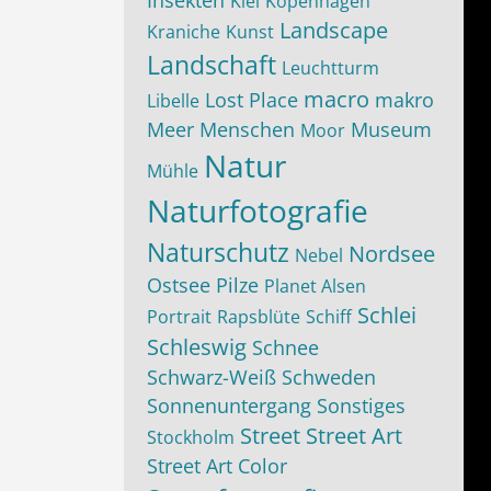
Insekten
Kiel
Kopenhagen
Landscape
Kraniche
Kunst
Landschaft
Leuchtturm
macro
Lost Place
makro
Libelle
Meer
Menschen
Museum
Moor
Natur
Mühle
Naturfotografie
Naturschutz
Nordsee
Nebel
Ostsee
Pilze
Planet Alsen
Schlei
Portrait
Rapsblüte
Schiff
Schleswig
Schnee
Schwarz-Weiß
Schweden
Sonnenuntergang
Sonstiges
Street
Street Art
Stockholm
Street Art Color