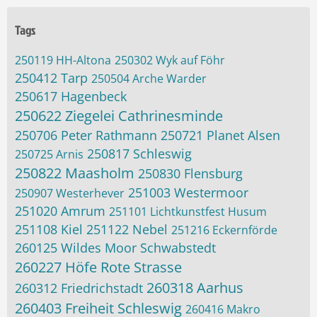
Tags
250119 HH-Altona
250302 Wyk auf Föhr
250412 Tarp
250504 Arche Warder
250617 Hagenbeck
250622 Ziegelei Cathrinesminde
250706 Peter Rathmann
250721 Planet Alsen
250817 Schleswig
250725 Arnis
250822 Maasholm
250830 Flensburg
251003 Westermoor
250907 Westerhever
251020 Amrum
251101 Lichtkunstfest Husum
251108 Kiel
251122 Nebel
251216 Eckernförde
260125 Wildes Moor Schwabstedt
260227 Höfe Rote Strasse
260318 Aarhus
260312 Friedrichstadt
260403 Freiheit Schleswig
260416 Makro