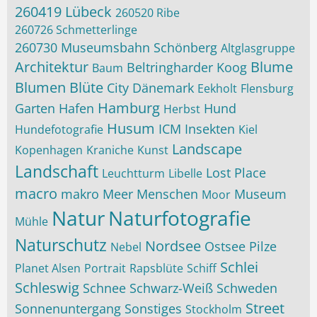
260419 Lübeck
260520 Ribe
260726 Schmetterlinge
260730 Museumsbahn Schönberg
Altglasgruppe
Architektur
Blume
Beltringharder Koog
Baum
Blumen
Blüte
City
Dänemark
Eekholt
Flensburg
Hamburg
Garten
Hafen
Hund
Herbst
Husum
ICM
Insekten
Hundefotografie
Kiel
Landscape
Kopenhagen
Kraniche
Kunst
Landschaft
Lost Place
Leuchtturm
Libelle
macro
makro
Meer
Menschen
Museum
Moor
Natur
Naturfotografie
Mühle
Naturschutz
Nordsee
Ostsee
Pilze
Nebel
Schlei
Planet Alsen
Portrait
Rapsblüte
Schiff
Schleswig
Schnee
Schwarz-Weiß
Schweden
Street
Sonnenuntergang
Sonstiges
Stockholm