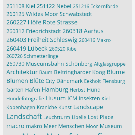
251108 Kiel
251122 Nebel
251216 Eckernförde
260125 Wildes Moor Schwabstedt
260227 Höfe Rote Strasse
260318 Aarhus
260312 Friedrichstadt
260403 Freiheit Schleswig
260416 Makro
260419 Lübeck
260520 Ribe
260726 Schmetterlinge
260730 Museumsbahn Schönberg
Altglasgruppe
Architektur
Blume
Beltringharder Koog
Baum
Blumen
Blüte
City
Dänemark
Eekholt
Flensburg
Hamburg
Garten
Hafen
Hund
Herbst
Husum
ICM
Insekten
Hundefotografie
Kiel
Landscape
Kopenhagen
Kraniche
Kunst
Landschaft
Lost Place
Leuchtturm
Libelle
macro
makro
Meer
Menschen
Museum
Moor