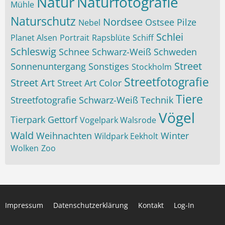
Natur
Naturfotografie
Mühle
Naturschutz
Nordsee
Ostsee
Pilze
Nebel
Schlei
Planet Alsen
Portrait
Rapsblüte
Schiff
Schleswig
Schnee
Schwarz-Weiß
Schweden
Street
Sonnenuntergang
Sonstiges
Stockholm
Streetfotografie
Street Art
Street Art Color
Tiere
Streetfotografie Schwarz-Weiß
Technik
Vögel
Tierpark Gettorf
Vogelpark Walsrode
Wald
Weihnachten
Winter
Wildpark Eekholt
Wolken
Zoo
Impressum
Datenschutzerklärung
Kontakt
Log-In