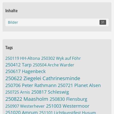
Inhalte
Bilder
31
Tags
250119 HH-Altona
250302 Wyk auf Föhr
250412 Tarp
250504 Arche Warder
250617 Hagenbeck
250622 Ziegelei Cathrinesminde
250706 Peter Rathmann
250721 Planet Alsen
250817 Schleswig
250725 Arnis
250822 Maasholm
250830 Flensburg
251003 Westermoor
250907 Westerhever
251020 Amrum
251101 Lichtkunstfest Husum