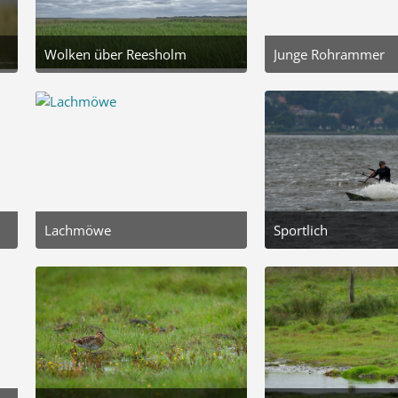
Wolken über Reesholm
Junge Rohrammer
16. Juni 2026 um 17:07
23. September 2025 um 
5
4
Lachmöwe
Sportlich
20. September 2025 um 14:06
20. September 2025 um 
4
6