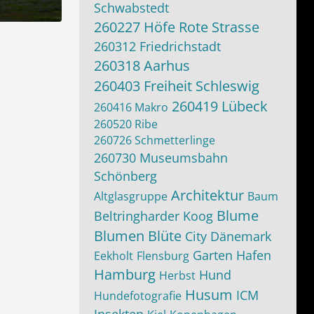
Schwabstedt
260227 Höfe Rote Strasse
16:45
260312 Friedrichstadt
260318 Aarhus
260403 Freiheit Schleswig
260419 Lübeck
260416 Makro
260520 Ribe
260726 Schmetterlinge
260730 Museumsbahn
Schönberg
Architektur
Altglasgruppe
Baum
Blume
Beltringharder Koog
Blumen
Blüte
City
Dänemark
Garten
Hafen
Eekholt
Flensburg
Hamburg
Hund
Herbst
Husum
ICM
Hundefotografie