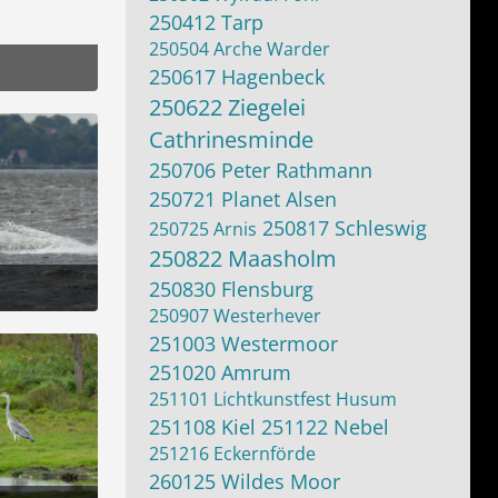
250412 Tarp
250504 Arche Warder
250617 Hagenbeck
250622 Ziegelei
15:15
Cathrinesminde
250706 Peter Rathmann
250721 Planet Alsen
250817 Schleswig
250725 Arnis
250822 Maasholm
250830 Flensburg
250907 Westerhever
13:56
251003 Westermoor
251020 Amrum
251101 Lichtkunstfest Husum
251108 Kiel
251122 Nebel
251216 Eckernförde
260125 Wildes Moor