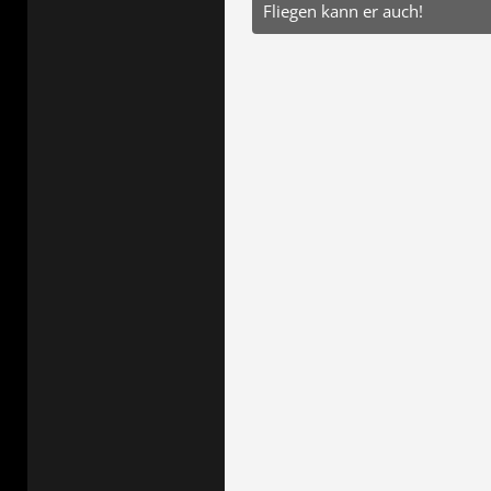
Fliegen kann er auch!
20. September 2025 um 13:55
5