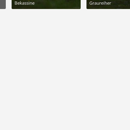
Bekassine
Graureiher
19. September 2025 um 17:04
19. September 2025 um 
4
6