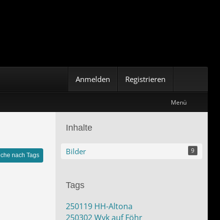
Anmelden
Registrieren
Menü
Inhalte
Bilder
9
che nach Tags
Tags
250119 HH-Altona
250302 Wyk auf Föhr