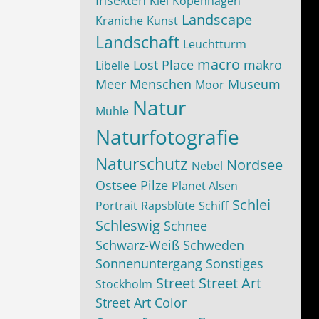
Insekten
Kiel
Kopenhagen
Landscape
Kraniche
Kunst
Landschaft
Leuchtturm
macro
Lost Place
makro
Libelle
Meer
Menschen
Museum
Moor
Natur
Mühle
Naturfotografie
Naturschutz
Nordsee
Nebel
Ostsee
Pilze
Planet Alsen
Schlei
Portrait
Rapsblüte
Schiff
Schleswig
Schnee
Schwarz-Weiß
Schweden
Sonnenuntergang
Sonstiges
Street
Street Art
Stockholm
Street Art Color