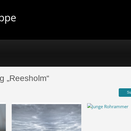
uppe
ag „Reesholm“
Su