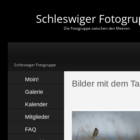
Schleswiger Fotogr
D
i
e
F
o
t
o
g
r
u
p
p
e
z
w
i
s
c
h
e
n
d
e
n
M
e
e
r
e
n
Schleswiger Fotogruppe
Moin!
Bilder mit dem T
Galerie
Kalender
Mitglieder
FAQ