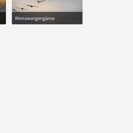
Weisswangengänse
51
1. Oktober 2025 um 16:13
7