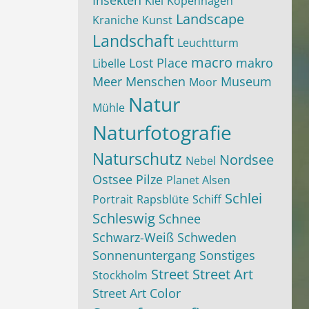
Insekten
Kiel
Kopenhagen
Landscape
Kraniche
Kunst
Landschaft
Leuchtturm
macro
Lost Place
makro
Libelle
Meer
Menschen
Museum
Moor
Natur
Mühle
Naturfotografie
Naturschutz
Nordsee
Nebel
Ostsee
Pilze
Planet Alsen
Schlei
Portrait
Rapsblüte
Schiff
Schleswig
Schnee
Schwarz-Weiß
Schweden
Sonnenuntergang
Sonstiges
Street
Street Art
Stockholm
Street Art Color