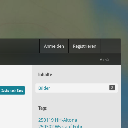
Anmelden
Registrieren
Menü
Inhalte
Bilder
2
Suche nach Tags
Tags
250119 HH-Altona
250302 Wyk auf Föhr