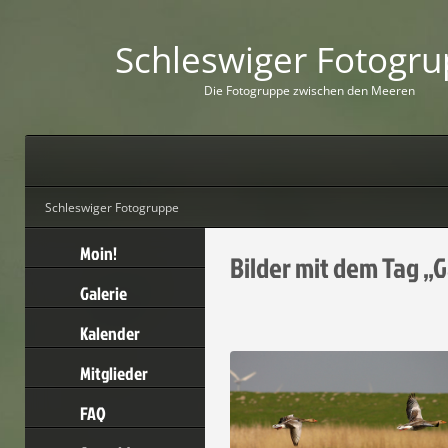
Schleswiger Fotogr
D
i
e
F
o
t
o
g
r
u
p
p
e
z
w
i
s
c
h
e
n
d
e
n
M
e
e
r
e
n
Schleswiger Fotogruppe
Moin!
Bilder mit dem Tag „
Galerie
Kalender
Mitglieder
FAQ