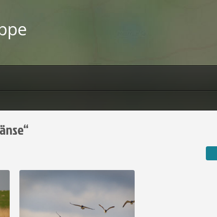
uppe
Gänse“