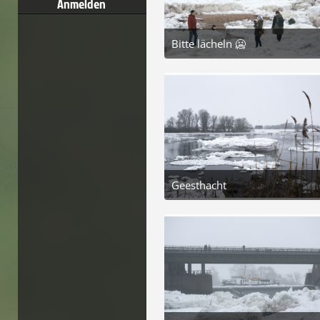
Anmelden
Bitte lächeln 🥶
8. Februar 2026 um 13:02
7
Geesthacht
8. Februar 2026 um 13:02
5