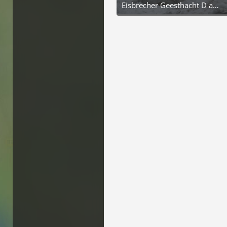
Eisbrecher Geesthacht D an der Elbschleuse
8. Februar 2026 um 13:02
6