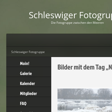
Schleswiger Fotogr
D
i
e
F
o
t
o
g
r
u
p
p
e
z
w
i
s
c
h
e
n
d
e
n
M
e
e
r
e
n
Schleswiger Fotogruppe
Moin!
Bilder mit dem Tag „
Galerie
Kalender
Mitglieder
FAQ