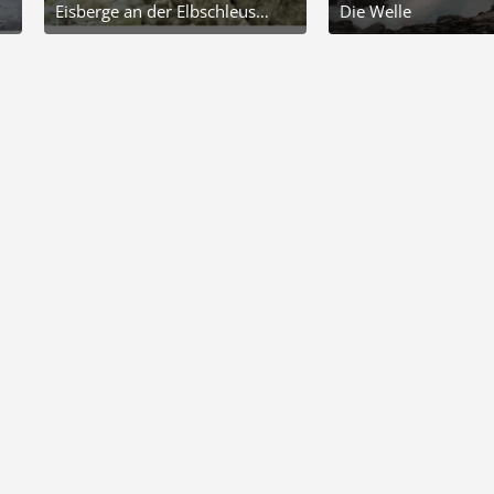
Eisberge an der Elbschleuse Geesthacht 🧊
Die Welle
7. Februar 2026 um 20:24
4. November 2025 um 12
8
6