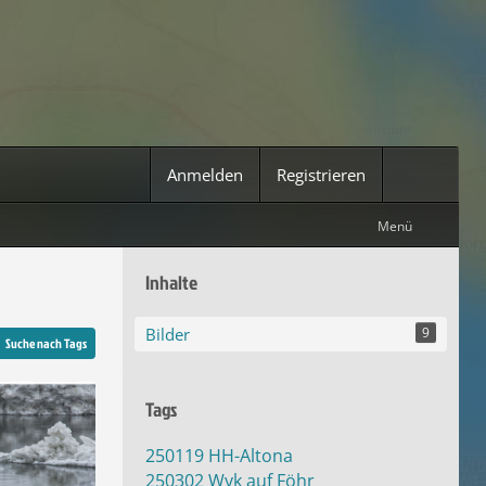
Anmelden
Registrieren
Menü
Inhalte
Bilder
9
Suche nach Tags
Tags
250119 HH-Altona
250302 Wyk auf Föhr