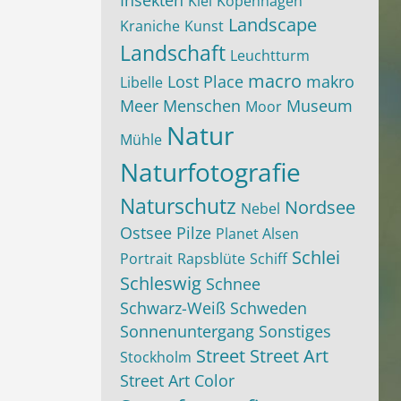
Insekten
Kiel
Kopenhagen
Landscape
Kraniche
Kunst
Landschaft
Leuchtturm
macro
Lost Place
makro
Libelle
Meer
Menschen
Museum
Moor
Natur
Mühle
Naturfotografie
Naturschutz
Nordsee
Nebel
Ostsee
Pilze
Planet Alsen
Schlei
Portrait
Rapsblüte
Schiff
Schleswig
Schnee
Schwarz-Weiß
Schweden
Sonnenuntergang
Sonstiges
Street
Street Art
Stockholm
Street Art Color