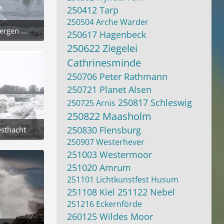
250412 Tarp
250504 Arche Warder
Möwen auf den Eisbergen an der Geesthachter Elbschleuse
250617 Hagenbeck
026 um 13:02
250622 Ziegelei
Cathrinesminde
250706 Peter Rathmann
250721 Planet Alsen
250817 Schleswig
250725 Arnis
250822 Maasholm
250830 Flensburg
esthacht
026 um 13:02
250907 Westerhever
251003 Westermoor
251020 Amrum
251101 Lichtkunstfest Husum
251108 Kiel
251122 Nebel
251216 Eckernförde
260125 Wildes Moor