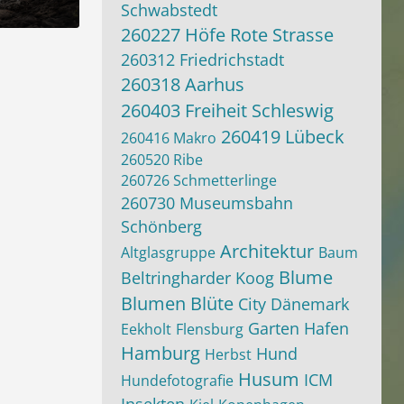
Schwabstedt
260227 Höfe Rote Strasse
:04
260312 Friedrichstadt
260318 Aarhus
260403 Freiheit Schleswig
260419 Lübeck
260416 Makro
260520 Ribe
260726 Schmetterlinge
260730 Museumsbahn
Schönberg
Architektur
Altglasgruppe
Baum
Blume
Beltringharder Koog
Blumen
Blüte
City
Dänemark
Garten
Hafen
Eekholt
Flensburg
Hamburg
Hund
Herbst
Husum
ICM
Hundefotografie