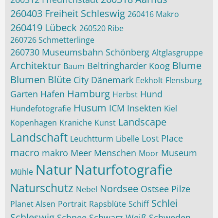
260403 Freiheit Schleswig
260416 Makro
260419 Lübeck
260520 Ribe
260726 Schmetterlinge
260730 Museumsbahn Schönberg
Altglasgruppe
Architektur
Blume
Beltringharder Koog
Baum
Blumen
Blüte
City
Dänemark
Eekholt
Flensburg
Hamburg
Garten
Hafen
Hund
Herbst
Husum
ICM
Insekten
Hundefotografie
Kiel
Landscape
Kopenhagen
Kraniche
Kunst
Landschaft
Lost Place
Leuchtturm
Libelle
macro
makro
Meer
Menschen
Museum
Moor
Natur
Naturfotografie
Mühle
Naturschutz
Nordsee
Ostsee
Pilze
Nebel
Schlei
Planet Alsen
Portrait
Rapsblüte
Schiff
Schleswig
Schnee
Schwarz-Weiß
Schweden