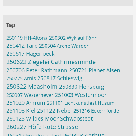
Tags
250119 HH-Altona
250302 Wyk auf Föhr
250412 Tarp
250504 Arche Warder
250617 Hagenbeck
250622 Ziegelei Cathrinesminde
250706 Peter Rathmann
250721 Planet Alsen
250817 Schleswig
250725 Arnis
250822 Maasholm
250830 Flensburg
251003 Westermoor
250907 Westerhever
251020 Amrum
251101 Lichtkunstfest Husum
251108 Kiel
251122 Nebel
251216 Eckernförde
260125 Wildes Moor Schwabstedt
260227 Höfe Rote Strasse
260318 Aarhus
260312 Friedrichstadt