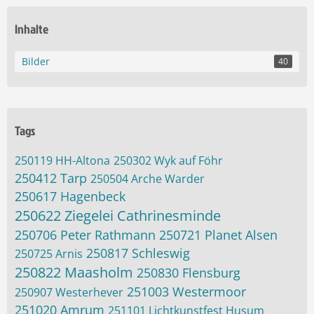
Inhalte
Bilder
40
Tags
250119 HH-Altona
250302 Wyk auf Föhr
250412 Tarp
250504 Arche Warder
250617 Hagenbeck
250622 Ziegelei Cathrinesminde
250706 Peter Rathmann
250721 Planet Alsen
250817 Schleswig
250725 Arnis
250822 Maasholm
250830 Flensburg
251003 Westermoor
250907 Westerhever
251020 Amrum
251101 Lichtkunstfest Husum