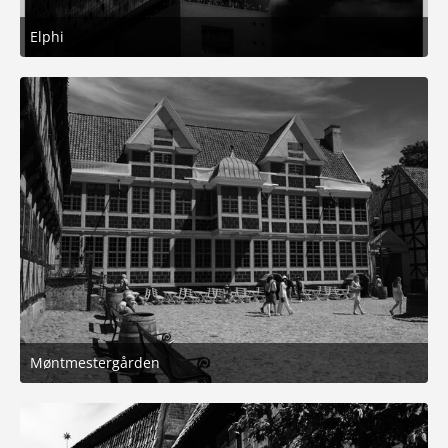
Elphi
20. Juli 2026 um 18:51
6
Møntmestergården
25. März 2026 um 12:25
5