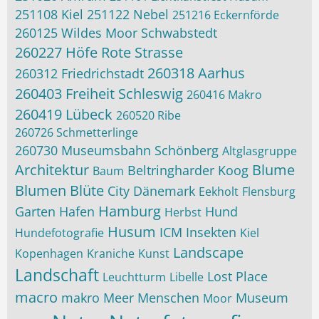
251108 Kiel
251122 Nebel
251216 Eckernförde
260125 Wildes Moor Schwabstedt
260227 Höfe Rote Strasse
260318 Aarhus
260312 Friedrichstadt
260403 Freiheit Schleswig
260416 Makro
260419 Lübeck
260520 Ribe
260726 Schmetterlinge
260730 Museumsbahn Schönberg
Altglasgruppe
Architektur
Blume
Beltringharder Koog
Baum
Blumen
Blüte
City
Dänemark
Eekholt
Flensburg
Hamburg
Garten
Hafen
Hund
Herbst
Husum
ICM
Insekten
Hundefotografie
Kiel
Landscape
Kopenhagen
Kraniche
Kunst
Landschaft
Lost Place
Leuchtturm
Libelle
macro
makro
Meer
Menschen
Museum
Moor