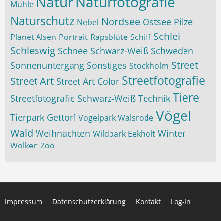
Natur
Naturfotografie
Mühle
Naturschutz
Nordsee
Ostsee
Pilze
Nebel
Schlei
Planet Alsen
Portrait
Rapsblüte
Schiff
Schleswig
Schnee
Schwarz-Weiß
Schweden
Street
Sonnenuntergang
Sonstiges
Stockholm
Streetfotografie
Street Art
Street Art Color
Tiere
Streetfotografie Schwarz-Weiß
Technik
Vögel
Tierpark Gettorf
Vogelpark Walsrode
Wald
Weihnachten
Winter
Wildpark Eekholt
Wolken
Zoo
Impressum
Datenschutzerklärung
Kontakt
Log-In