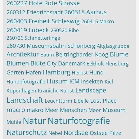
260227 Höfe Rote Strasse
260318 Aarhus
260312 Friedrichstadt
260403 Freiheit Schleswig
260416 Makro
260419 Lübeck
260520 Ribe
260726 Schmetterlinge
260730 Museumsbahn Schönberg
Altglasgruppe
Architektur
Blume
Beltringharder Koog
Baum
Blumen
Blüte
City
Dänemark
Eekholt
Flensburg
Hamburg
Garten
Hafen
Hund
Herbst
Husum
ICM
Insekten
Hundefotografie
Kiel
Landscape
Kopenhagen
Kraniche
Kunst
Landschaft
Lost Place
Leuchtturm
Libelle
macro
makro
Meer
Menschen
Museum
Moor
Natur
Naturfotografie
Mühle
Naturschutz
Nordsee
Ostsee
Pilze
Nebel