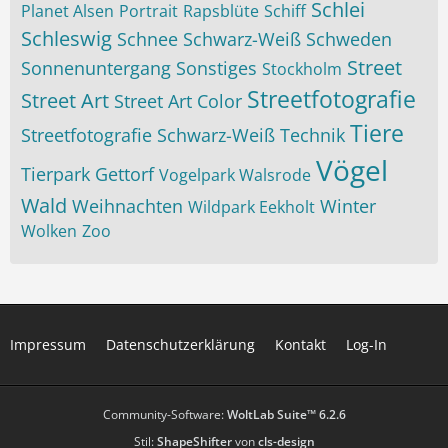
Schlei
Planet Alsen
Portrait
Rapsblüte
Schiff
Schleswig
Schnee
Schwarz-Weiß
Schweden
Street
Sonnenuntergang
Sonstiges
Stockholm
Streetfotografie
Street Art
Street Art Color
Tiere
Streetfotografie Schwarz-Weiß
Technik
Vögel
Tierpark Gettorf
Vogelpark Walsrode
Wald
Weihnachten
Winter
Wildpark Eekholt
Wolken
Zoo
Impressum
Datenschutzerklärung
Kontakt
Log-In
Community-Software:
WoltLab Suite™ 6.2.6
Stil:
ShapeShifter
von
cls-design