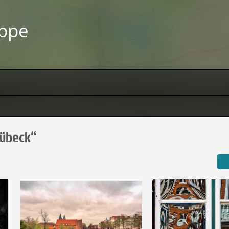
uppe
Lübeck“