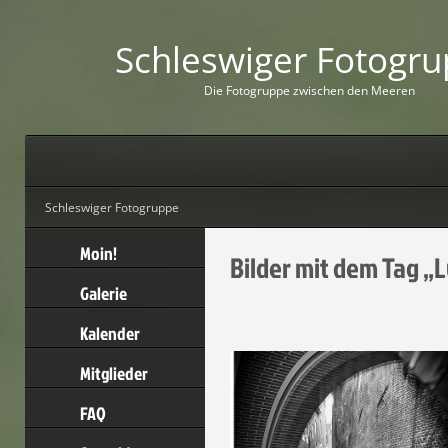
Schleswiger Fotogr
D
i
e
F
o
t
o
g
r
u
p
p
e
z
w
i
s
c
h
e
n
d
e
n
M
e
e
r
e
n
Schleswiger Fotogruppe
Moin!
Bilder mit dem Tag „
Galerie
Kalender
Mitglieder
FAQ