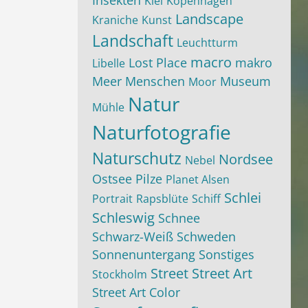
Insekten
Kiel
Kopenhagen
Landscape
Kraniche
Kunst
Landschaft
Leuchtturm
macro
Lost Place
makro
Libelle
Meer
Menschen
Museum
Moor
Natur
Mühle
Naturfotografie
Naturschutz
Nordsee
Nebel
Ostsee
Pilze
Planet Alsen
Schlei
Portrait
Rapsblüte
Schiff
Schleswig
Schnee
Schwarz-Weiß
Schweden
Sonnenuntergang
Sonstiges
Street
Street Art
Stockholm
Street Art Color