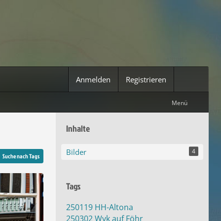
Anmelden
Registrieren
Menü
Inhalte
Bilder
4
Suche nach Tags
Tags
250119 HH-Altona
250302 Wyk auf Föhr