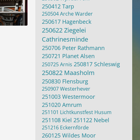
250412 Tarp
250504 Arche Warder
250617 Hagenbeck
250622 Ziegelei
:34
Cathrinesminde
250706 Peter Rathmann
250721 Planet Alsen
250817 Schleswig
250725 Arnis
250822 Maasholm
250830 Flensburg
250907 Westerhever
251003 Westermoor
251020 Amrum
251101 Lichtkunstfest Husum
251108 Kiel
251122 Nebel
251216 Eckernförde
260125 Wildes Moor