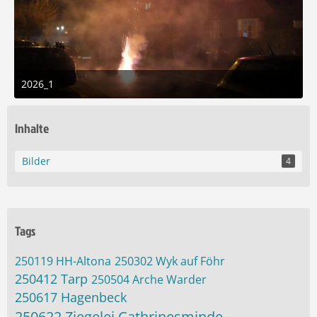
2026_1
1. Januar 2026 um 01:50
2
Inhalte
Bilder
4
Tags
250119 HH-Altona
250302 Wyk auf Föhr
250412 Tarp
250504 Arche Warder
250617 Hagenbeck
250622 Ziegelei Cathrinesminde