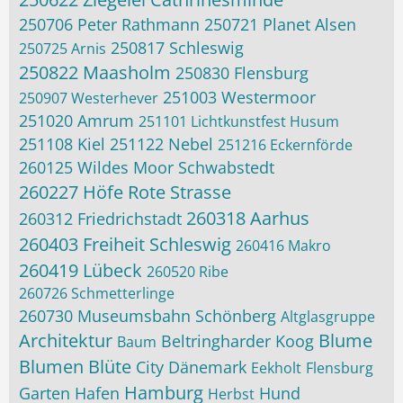
250706 Peter Rathmann
250721 Planet Alsen
250817 Schleswig
250725 Arnis
250822 Maasholm
250830 Flensburg
251003 Westermoor
250907 Westerhever
251020 Amrum
251101 Lichtkunstfest Husum
251108 Kiel
251122 Nebel
251216 Eckernförde
260125 Wildes Moor Schwabstedt
260227 Höfe Rote Strasse
260318 Aarhus
260312 Friedrichstadt
260403 Freiheit Schleswig
260416 Makro
260419 Lübeck
260520 Ribe
260726 Schmetterlinge
260730 Museumsbahn Schönberg
Altglasgruppe
Architektur
Blume
Beltringharder Koog
Baum
Blumen
Blüte
City
Dänemark
Eekholt
Flensburg
Hamburg
Garten
Hafen
Hund
Herbst