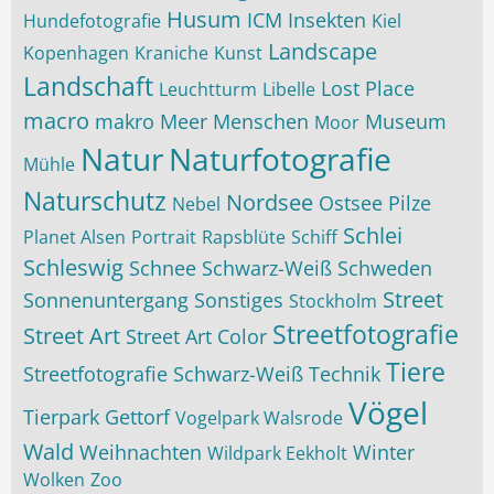
Husum
ICM
Insekten
Hundefotografie
Kiel
Landscape
Kopenhagen
Kraniche
Kunst
Landschaft
Lost Place
Leuchtturm
Libelle
macro
makro
Meer
Menschen
Museum
Moor
Natur
Naturfotografie
Mühle
Naturschutz
Nordsee
Ostsee
Pilze
Nebel
Schlei
Planet Alsen
Portrait
Rapsblüte
Schiff
Schleswig
Schnee
Schwarz-Weiß
Schweden
Street
Sonnenuntergang
Sonstiges
Stockholm
Streetfotografie
Street Art
Street Art Color
Tiere
Streetfotografie Schwarz-Weiß
Technik
Vögel
Tierpark Gettorf
Vogelpark Walsrode
Wald
Weihnachten
Winter
Wildpark Eekholt
Wolken
Zoo