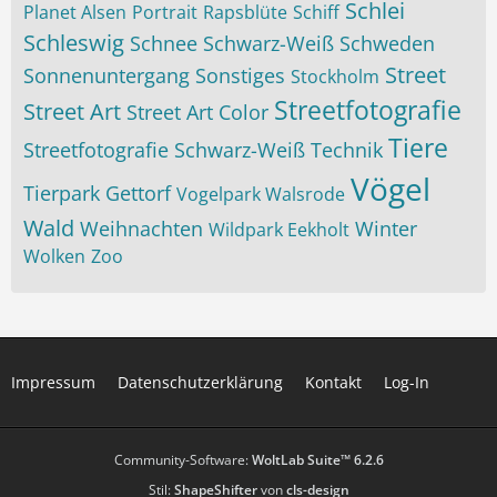
Schlei
Planet Alsen
Portrait
Rapsblüte
Schiff
Schleswig
Schnee
Schwarz-Weiß
Schweden
Street
Sonnenuntergang
Sonstiges
Stockholm
Streetfotografie
Street Art
Street Art Color
Tiere
Streetfotografie Schwarz-Weiß
Technik
Vögel
Tierpark Gettorf
Vogelpark Walsrode
Wald
Weihnachten
Winter
Wildpark Eekholt
Wolken
Zoo
Impressum
Datenschutzerklärung
Kontakt
Log-In
Community-Software:
WoltLab Suite™ 6.2.6
Stil:
ShapeShifter
von
cls-design