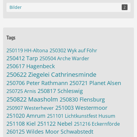
Bilder
2
Tags
250119 HH-Altona
250302 Wyk auf Föhr
250412 Tarp
250504 Arche Warder
250617 Hagenbeck
250622 Ziegelei Cathrinesminde
250706 Peter Rathmann
250721 Planet Alsen
250817 Schleswig
250725 Arnis
250822 Maasholm
250830 Flensburg
251003 Westermoor
250907 Westerhever
251020 Amrum
251101 Lichtkunstfest Husum
251108 Kiel
251122 Nebel
251216 Eckernförde
260125 Wildes Moor Schwabstedt