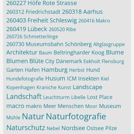
260227 Höfe Rote Strasse
260318 Aarhus
260312 Friedrichstadt
260403 Freiheit Schleswig
260416 Makro
260419 Lübeck
260520 Ribe
260726 Schmetterlinge
260730 Museumsbahn Schönberg
Altglasgruppe
Architektur
Blume
Beltringharder Koog
Baum
Blumen
Blüte
City
Dänemark
Eekholt
Flensburg
Hamburg
Garten
Hafen
Hund
Herbst
Husum
ICM
Insekten
Hundefotografie
Kiel
Landscape
Kopenhagen
Kraniche
Kunst
Landschaft
Lost Place
Leuchtturm
Libelle
macro
makro
Meer
Menschen
Museum
Moor
Natur
Naturfotografie
Mühle
Naturschutz
Nordsee
Ostsee
Pilze
Nebel