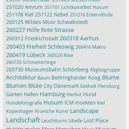
251020 Amrum
251101 Lichtkunstfest Husum
251108 Kiel
251122 Nebel
251216 Eckernförde
260125 Wildes Moor Schwabstedt
260227 Höfe Rote Strasse
260318 Aarhus
260312 Friedrichstadt
260403 Freiheit Schleswig
260416 Makro
260419 Lübeck
260520 Ribe
260726 Schmetterlinge
260730 Museumsbahn Schönberg
Altglasgruppe
Architektur
Blume
Beltringharder Koog
Baum
Blumen
Blüte
City
Dänemark
Eekholt
Flensburg
Hamburg
Garten
Hafen
Hund
Herbst
Husum
ICM
Insekten
Hundefotografie
Kiel
Landscape
Kopenhagen
Kraniche
Kunst
Landschaft
Lost Place
Leuchtturm
Libelle
macro