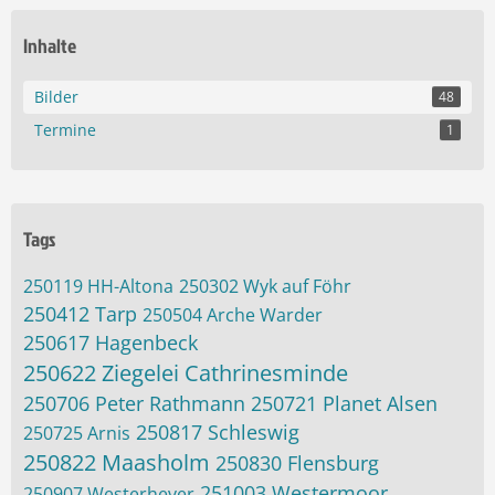
Inhalte
Bilder
48
Termine
1
Tags
250119 HH-Altona
250302 Wyk auf Föhr
250412 Tarp
250504 Arche Warder
250617 Hagenbeck
250622 Ziegelei Cathrinesminde
250706 Peter Rathmann
250721 Planet Alsen
250817 Schleswig
250725 Arnis
250822 Maasholm
250830 Flensburg
251003 Westermoor
250907 Westerhever