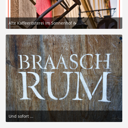
Alte Kaffeerösterei Im Sonnenhof ☕️
1. März 2026 um 21:10
8
Und sofort ...
1. März 2026 um 19:56
5