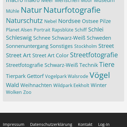
makro
Meer
Menschen
Museum
Moor
Natur
Naturfotografie
Mühle
Naturschutz
Nordsee
Ostsee
Pilze
Nebel
Schlei
Planet Alsen
Portrait
Rapsblüte
Schiff
Schleswig
Schnee
Schwarz-Weiß
Schweden
Street
Sonnenuntergang
Sonstiges
Stockholm
Streetfotografie
Street Art
Street Art Color
Tiere
Streetfotografie Schwarz-Weiß
Technik
Vögel
Tierpark Gettorf
Vogelpark Walsrode
Wald
Weihnachten
Winter
Wildpark Eekholt
Wolken
Zoo
Impressum
Datenschutzerklärung
Kontakt
Log-In