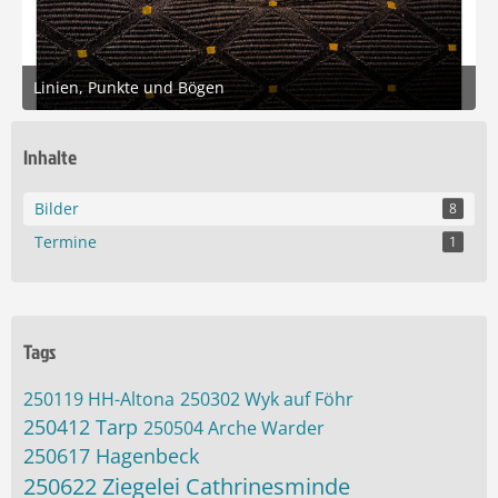
Linien, Punkte und Bögen
20. Mai 2026 um 20:39
9
Inhalte
Bilder
8
Termine
1
Tags
250119 HH-Altona
250302 Wyk auf Föhr
250412 Tarp
250504 Arche Warder
250617 Hagenbeck
250622 Ziegelei Cathrinesminde