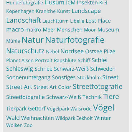
Husum
ICM
Insekten
Hundefotografie
Kiel
Landscape
Kopenhagen
Kraniche
Kunst
Landschaft
Lost Place
Leuchtturm
Libelle
macro
makro
Meer
Menschen
Museum
Moor
Natur
Naturfotografie
Mühle
Naturschutz
Nordsee
Ostsee
Pilze
Nebel
Schlei
Planet Alsen
Portrait
Rapsblüte
Schiff
Schleswig
Schnee
Schwarz-Weiß
Schweden
Street
Sonnenuntergang
Sonstiges
Stockholm
Streetfotografie
Street Art
Street Art Color
Tiere
Streetfotografie Schwarz-Weiß
Technik
Vögel
Tierpark Gettorf
Vogelpark Walsrode
Wald
Weihnachten
Winter
Wildpark Eekholt
Wolken
Zoo