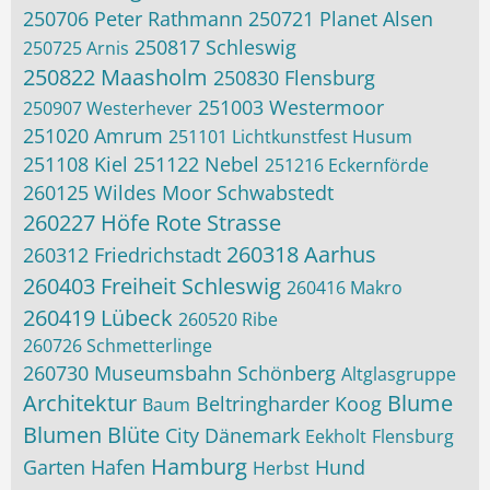
250706 Peter Rathmann
250721 Planet Alsen
250817 Schleswig
250725 Arnis
250822 Maasholm
250830 Flensburg
251003 Westermoor
250907 Westerhever
251020 Amrum
251101 Lichtkunstfest Husum
251108 Kiel
251122 Nebel
251216 Eckernförde
260125 Wildes Moor Schwabstedt
260227 Höfe Rote Strasse
260318 Aarhus
260312 Friedrichstadt
260403 Freiheit Schleswig
260416 Makro
260419 Lübeck
260520 Ribe
260726 Schmetterlinge
260730 Museumsbahn Schönberg
Altglasgruppe
Architektur
Blume
Beltringharder Koog
Baum
Blumen
Blüte
City
Dänemark
Eekholt
Flensburg
Hamburg
Garten
Hafen
Hund
Herbst