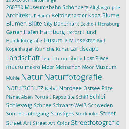
260726 Schmetterlinge
260730 Museumsbahn Schönberg
Altglasgruppe
Architektur
Blume
Beltringharder Koog
Baum
Blumen
Blüte
City
Dänemark
Eekholt
Flensburg
Hamburg
Garten
Hafen
Hund
Herbst
Husum
ICM
Insekten
Hundefotografie
Kiel
Landscape
Kopenhagen
Kraniche
Kunst
Landschaft
Lost Place
Leuchtturm
Libelle
macro
makro
Meer
Menschen
Museum
Moor
Natur
Naturfotografie
Mühle
Naturschutz
Nordsee
Ostsee
Pilze
Nebel
Schlei
Planet Alsen
Portrait
Rapsblüte
Schiff
Schleswig
Schnee
Schwarz-Weiß
Schweden
Street
Sonnenuntergang
Sonstiges
Stockholm
Streetfotografie
Street Art
Street Art Color