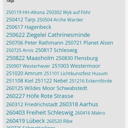
Tags
250119 HH-Altona
250302 Wyk auf Föhr
250412 Tarp
250504 Arche Warder
250617 Hagenbeck
250622 Ziegelei Cathrinesminde
250706 Peter Rathmann
250721 Planet Alsen
250817 Schleswig
250725 Arnis
250822 Maasholm
250830 Flensburg
251003 Westermoor
250907 Westerhever
251020 Amrum
251101 Lichtkunstfest Husum
251108 Kiel
251122 Nebel
251216 Eckernförde
260125 Wildes Moor Schwabstedt
260227 Höfe Rote Strasse
260318 Aarhus
260312 Friedrichstadt
260403 Freiheit Schleswig
260416 Makro
260419 Lübeck
260520 Ribe