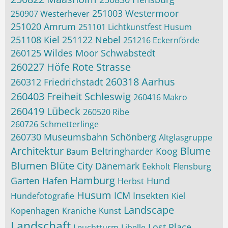
251003 Westermoor
250907 Westerhever
251020 Amrum
251101 Lichtkunstfest Husum
251108 Kiel
251122 Nebel
251216 Eckernförde
260125 Wildes Moor Schwabstedt
260227 Höfe Rote Strasse
260318 Aarhus
260312 Friedrichstadt
260403 Freiheit Schleswig
260416 Makro
260419 Lübeck
260520 Ribe
260726 Schmetterlinge
260730 Museumsbahn Schönberg
Altglasgruppe
Architektur
Blume
Beltringharder Koog
Baum
Blumen
Blüte
City
Dänemark
Eekholt
Flensburg
Hamburg
Garten
Hafen
Hund
Herbst
Husum
ICM
Insekten
Hundefotografie
Kiel
Landscape
Kopenhagen
Kraniche
Kunst
Landschaft
Lost Place
Leuchtturm
Libelle