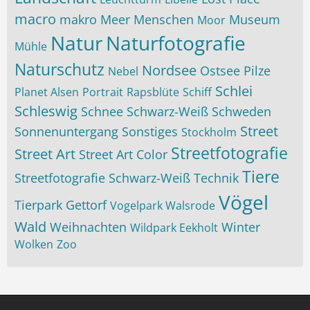
macro
makro
Meer
Menschen
Museum
Moor
Natur
Naturfotografie
Mühle
Naturschutz
Nordsee
Ostsee
Pilze
Nebel
Schlei
Planet Alsen
Portrait
Rapsblüte
Schiff
Schleswig
Schnee
Schwarz-Weiß
Schweden
Street
Sonnenuntergang
Sonstiges
Stockholm
Streetfotografie
Street Art
Street Art Color
Tiere
Streetfotografie Schwarz-Weiß
Technik
Vögel
Tierpark Gettorf
Vogelpark Walsrode
Wald
Weihnachten
Winter
Wildpark Eekholt
Wolken
Zoo