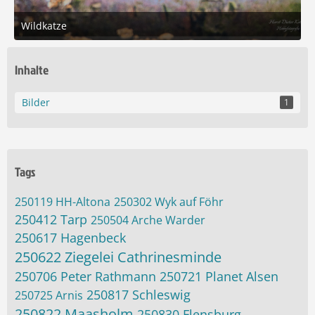
Wildkatze
16. Februar 2025 um 17:20
4
Inhalte
Bilder
1
Tags
250119 HH-Altona
250302 Wyk auf Föhr
250412 Tarp
250504 Arche Warder
250617 Hagenbeck
250622 Ziegelei Cathrinesminde
250706 Peter Rathmann
250721 Planet Alsen
250817 Schleswig
250725 Arnis
250822 Maasholm
250830 Flensburg