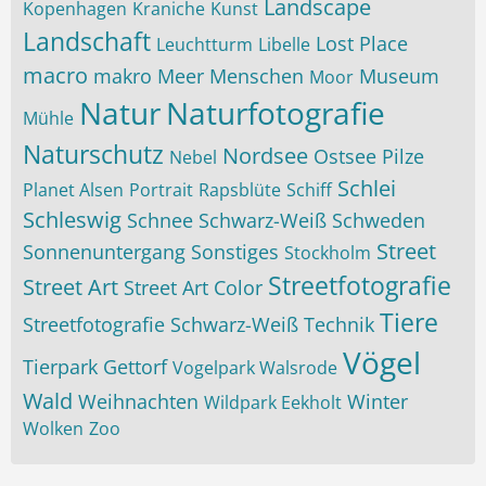
Landscape
Kopenhagen
Kraniche
Kunst
Landschaft
Lost Place
Leuchtturm
Libelle
macro
makro
Meer
Menschen
Museum
Moor
Natur
Naturfotografie
Mühle
Naturschutz
Nordsee
Ostsee
Pilze
Nebel
Schlei
Planet Alsen
Portrait
Rapsblüte
Schiff
Schleswig
Schnee
Schwarz-Weiß
Schweden
Street
Sonnenuntergang
Sonstiges
Stockholm
Streetfotografie
Street Art
Street Art Color
Tiere
Streetfotografie Schwarz-Weiß
Technik
Vögel
Tierpark Gettorf
Vogelpark Walsrode
Wald
Weihnachten
Winter
Wildpark Eekholt
Wolken
Zoo