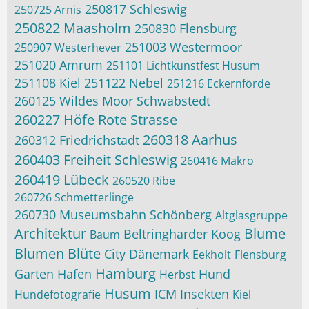
250817 Schleswig
250725 Arnis
250822 Maasholm
250830 Flensburg
251003 Westermoor
250907 Westerhever
251020 Amrum
251101 Lichtkunstfest Husum
251108 Kiel
251122 Nebel
251216 Eckernförde
260125 Wildes Moor Schwabstedt
260227 Höfe Rote Strasse
260318 Aarhus
260312 Friedrichstadt
260403 Freiheit Schleswig
260416 Makro
260419 Lübeck
260520 Ribe
260726 Schmetterlinge
260730 Museumsbahn Schönberg
Altglasgruppe
Architektur
Blume
Beltringharder Koog
Baum
Blumen
Blüte
City
Dänemark
Eekholt
Flensburg
Hamburg
Garten
Hafen
Hund
Herbst
Husum
ICM
Insekten
Hundefotografie
Kiel