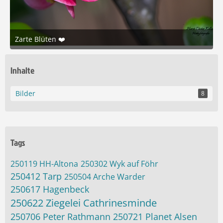
Zarte Blüten ❤️
13. Juni 2026 um 20:48
7
Inhalte
Bilder
8
Tags
250119 HH-Altona
250302 Wyk auf Föhr
250412 Tarp
250504 Arche Warder
250617 Hagenbeck
250622 Ziegelei Cathrinesminde
250706 Peter Rathmann
250721 Planet Alsen