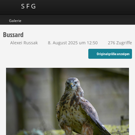
S F G
Galerie
Bussard
Alexei Russak
8. August 2025 um 12:50
276 Zugriffe
Originalgröße anzeigen