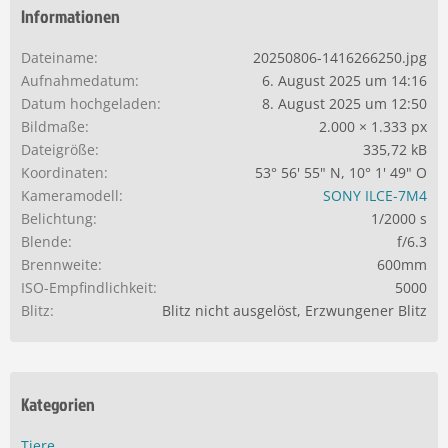
Informationen
Dateiname
20250806-1416266250.jpg
Aufnahmedatum
6. August 2025 um 14:16
Datum hochgeladen
8. August 2025 um 12:50
Bildmaße
2.000 × 1.333 px
Dateigröße
335,72 kB
Koordinaten
53° 56' 55" N, 10° 1' 49" O
Kameramodell
SONY ILCE-7M4
Belichtung
1/2000 s
Blende
f/6.3
Brennweite
600mm
ISO-Empfindlichkeit
5000
Blitz
Blitz nicht ausgelöst, Erzwungener Blitz
Kategorien
Tiere